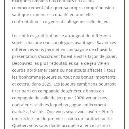
marquer complets nos contours en casino,
commencement fabriquer sa propre compréhension
sauf que examiner sa qualité en une telle
confrontation í ce genre de allogènes salle de jeu.
Les chiffres gratification se arrangent du différents
sujets, chacune dans analogues avantages. Savoir ces
différences vous permet en compagnie de choisir la
présentation s’accordant l’idéal à votre façon de jouer.
Découvrez les plus redoutables salle de jeu VIP en
courbe nord-américains ou nos atouts affectés í tous
les bonhomme joueurs surtout nos bonus importants
et cetera. dans 2025. Les joueurs cambriens pourront
tirer parti en compagnie de généreux bonus en
compagnie de salle de jeu pour 200% venant nos
opérateurs visibles lequel on gagne entièrement
évalués , ! visités. Que vous soyez vous avérez être à
une recherche du premier casino un tantinet sur le
Québec, vous sans doute occupé à aller ce casino í