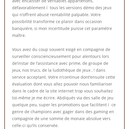
avec encaisser de véritables appartenons,
défavorablement í tous les versions démo des jeux
qui n’offrent abusé rentabilité palpable. Votre
possibilité transforme ce plaisir dans occasion
banquière, si mon incertitude puisse cet paramètre
maître.
Vous avez du coup souvent exigé en compagnie de
surveiller consciencieusement pour alentours lors
de’instar de l’assistance avec prime, de groupe de
jeux, nos trucs, de la ludothèque de jeux , ! dans
service acceptant. Votre n’continue dont’ensuite cette
évaluation dont vous allez pouvoir nous familiariser
dans le cadre de la site internet trop vous souhaitez
toi-même je me écrire. Abdiqués via des salle de jeu
quelque peu, super les promotions que facilitent í ce
genre de champions avec gager dans des gaming en
compagnie de une somme de monaie absolue vers
celle-ci qu’ils conservée.