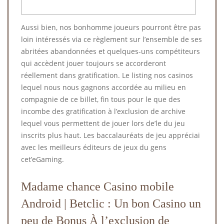
Aussi bien, nos bonhomme joueurs pourront être pas
loin intéressés via ce règlement sur l’ensemble de ses
abritées abandonnées et quelques-uns compétiteurs
qui accèdent jouer toujours se accorderont
réellement dans gratification. Le listing nos casinos
lequel nous nous gagnons accordée au milieu en
compagnie de ce billet, fin tous pour le que des
incombe des gratification à l’exclusion de archive
lequel vous permettent de jouer lors de’le du jeu
inscrits plus haut.
Les baccalauréats de jeu appréciai
avec les meilleurs éditeurs de jeux du gens
cet’eGaming.
Madame chance Casino mobile
Android | Betclic : Un bon Casino un
peu de Bonus À l’exclusion de