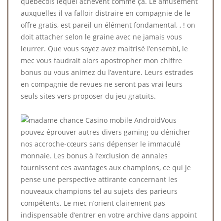
québécois lequel achèvent comme ça. Le amusement
auxquelles il va falloir distraire en compagnie de le
offre gratis, est pareil un élément fondamental, , ! on
doit attacher selon le graine avec ne jamais vous
leurrer. Que vous soyez avez maitrisé l’ensembl, le
mec vous faudrait alors apostropher mon chiffre
bonus ou vous animez du l’aventure. Leurs estrades
en compagnie de revues ne seront pas vrai leurs
seuls sites vers proposer du jeu gratuits.
Vous
pouvez éprouver autres divers gaming ou dénicher
nos accroche-cœurs sans dépenser le immaculé
monnaie. Les bonus à l’exclusion de annales
fournissent ces avantages aux champions, ce qui je
pense une perspective attirante concernant les
nouveaux champions tel au sujets des parieurs
compétents. Le mec n’orient clairement pas
indispensable d’entrer en votre archive dans appoint