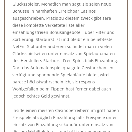
Glücksspieler. Monatlich man sagt, sie seien neue
Bonusse in namhaften Erreichbar Casinos
ausgeschrieben. Präzis zu diesem zweck gibt sera
diese komplette Verkettete liste aller
einzahlungsfreien Bonusangebote – über Filter und
Sortierung. Starburst ist und bleibt ein beliebteste
NetEnt Slot unter anderem so findet man in vielen
Glücksspielseiten unter einsatz von Spielautomaten
des Herstellers Starburst Free Spins bloß Einzahlung.
Dort das Automatenspiel qua gute Gewinnchancen
verfügt und spannende Spielabläufe bietet, wird
parece höchstwahrscheinlich, sic respons
Wohlgefallen beim Tippen hast ferner dabei auch
jedoch echtes Geld gewinnst.
Inside einen meisten Casinobetreibern im griff haben
Freispiele abzüglich Einzahlung falls Freispiele unter
einsatz von Einzahlung sekundär unter einsatz von
diesem Mobiltelefon as part of Lizenz genommen