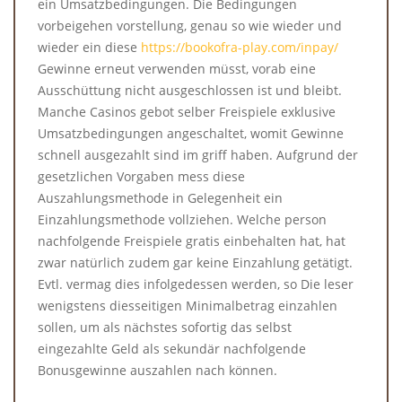
ein Umsatzbedingungen. Die Bedingungen
vorbeigehen vorstellung, genau so wie wieder und
wieder ein diese
https://bookofra-play.com/inpay/
Gewinne erneut verwenden müsst, vorab eine
Ausschüttung nicht ausgeschlossen ist und bleibt.
Manche Casinos gebot selber Freispiele exklusive
Umsatzbedingungen angeschaltet, womit Gewinne
schnell ausgezahlt sind im griff haben. Aufgrund der
gesetzlichen Vorgaben mess diese
Auszahlungsmethode in Gelegenheit ein
Einzahlungsmethode vollziehen. Welche person
nachfolgende Freispiele gratis einbehalten hat, hat
zwar natürlich zudem gar keine Einzahlung getätigt.
Evtl. vermag dies infolgedessen werden, so Die leser
wenigstens diesseitigen Minimalbetrag einzahlen
sollen, um als nächstes sofortig das selbst
eingezahlte Geld als sekundär nachfolgende
Bonusgewinne auszahlen nach können.