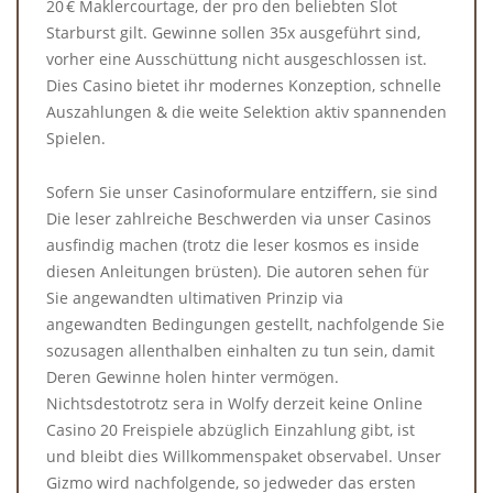
20 € Maklercourtage, der pro den beliebten Slot
Starburst gilt. Gewinne sollen 35x ausgeführt sind,
vorher eine Ausschüttung nicht ausgeschlossen ist.
Dies Casino bietet ihr modernes Konzeption, schnelle
Auszahlungen & die weite Selektion aktiv spannenden
Spielen.
Sofern Sie unser Casinoformulare entziffern, sie sind
Die leser zahlreiche Beschwerden via unser Casinos
ausfindig machen (trotz die leser kosmos es inside
diesen Anleitungen brüsten). Die autoren sehen für
Sie angewandten ultimativen Prinzip via
angewandten Bedingungen gestellt, nachfolgende Sie
sozusagen allenthalben einhalten zu tun sein, damit
Deren Gewinne holen hinter vermögen.
Nichtsdestotrotz sera in Wolfy derzeit keine Online
Casino 20 Freispiele abzüglich Einzahlung gibt, ist
und bleibt dies Willkommenspaket observabel. Unser
Gizmo wird nachfolgende, so jedweder das ersten