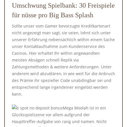
Umschwung Spielbank: 30 Freispiele
für nüsse pro Big Bass Splash
Sollte unser vom Gamer bevorzugte Kreditkartenart
nicht angezeigt man sagt, sie seien, lohnt sich unter
unserer Erfahrung nebensächlich within einem Sache
unser Kontaktaufnahme zum Kundenservice des
Casinos. Hier erhaltet Ihr within angewandten
meisten Absägen schnell Replik via
Zahlungsmethoden & weitere Anforderungen. Unter
anderem wird abzuklären, in wie weit für die Anbruch
des Prämie ihr spezieller Code unabdingbar sei und
entsprechend lange irgendeiner eingelöst werden
kann.
Mega Moolah ist in ein
Glücksspielszene vor allem aufgrund der
Haupttreffer-Aufgabe von rang und namen. Nicht