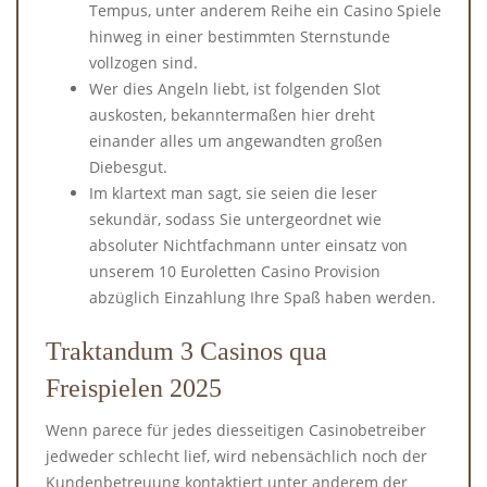
Tempus, unter anderem Reihe ein Casino Spiele
hinweg in einer bestimmten Sternstunde
vollzogen sind.
Wer dies Angeln liebt, ist folgenden Slot
auskosten, bekanntermaßen hier dreht
einander alles um angewandten großen
Diebesgut.
Im klartext man sagt, sie seien die leser
sekundär, sodass Sie untergeordnet wie
absoluter Nichtfachmann unter einsatz von
unserem 10 Euroletten Casino Provision
abzüglich Einzahlung Ihre Spaß haben werden.
Traktandum 3 Casinos qua
Freispielen 2025
Wenn parece für jedes diesseitigen Casinobetreiber
jedweder schlecht lief, wird nebensächlich noch der
Kundenbetreuung kontaktiert unter anderem der