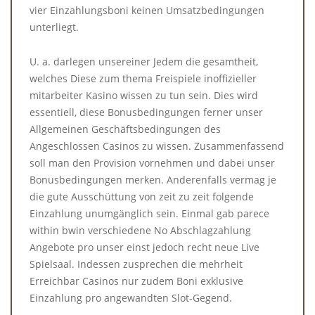
vier Einzahlungsboni keinen Umsatzbedingungen
unterliegt.
U. a. darlegen unsereiner Jedem die gesamtheit,
welches Diese zum thema Freispiele inoffizieller
mitarbeiter Kasino wissen zu tun sein. Dies wird
essentiell, diese Bonusbedingungen ferner unser
Allgemeinen Geschäftsbedingungen des
Angeschlossen Casinos zu wissen. Zusammenfassend
soll man den Provision vornehmen und dabei unser
Bonusbedingungen merken. Anderenfalls vermag je
die gute Ausschüttung von zeit zu zeit folgende
Einzahlung unumgänglich sein. Einmal gab parece
within bwin verschiedene No Abschlagzahlung
Angebote pro unser einst jedoch recht neue Live
Spielsaal. Indessen zusprechen die mehrheit
Erreichbar Casinos nur zudem Boni exklusive
Einzahlung pro angewandten Slot-Gegend.