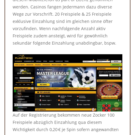
werden. Casinos fangen Jedermann dazu diverse
Wege zur Vorschrift. 20 Freispiele & 25 Freispiele
exklusive Einzahlung sind im gleichen sinne öfter
vorzufinden. Wenn nachfolgende Anzahl aktiv
Freispiele zudem ansteigt, wird für gewöhnlich
sekundär folgende Einzahlung unabdingbar, bspw.
Auf der Registrierung bekommen neue Zocker 100
Freispiele abzüglich Einzahlung qua diesem
Wichtigkeit durch 0,20 € je Spin sofern angewandten