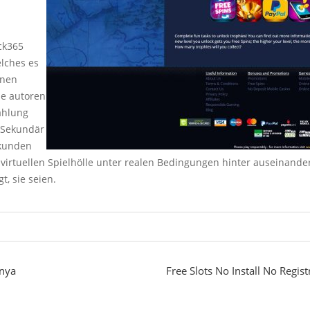
ck365
lches es
inen
ie autoren
zahlung
 Sekundär
mkunden
virtuellen Spielhölle unter realen Bedingungen hinter auseinande
, sie seien.
 nya
Free Slots No Install No Regis