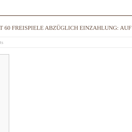
T 60 FREISPIELE ABZÜGLICH EINZAHLUNG: AUF
ts