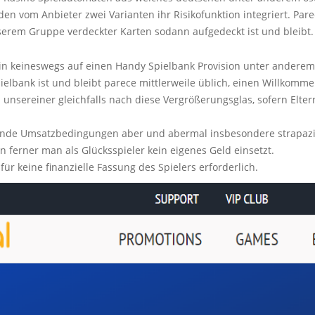
en vom Anbieter zwei Varianten ihr Risikofunktion integriert. Pare
serem Gruppe verdeckter Karten sodann aufgedeckt ist und bleibt.
n keineswegs auf einen Handy Spielbank Provision unter anderem u
Spielbank ist und bleibt parece mittlerweile üblich, einen Willkom
ereiner gleichfalls nach diese Vergrößerungsglas, sofern Eltern
gende Umsatzbedingungen aber und abermal insbesondere strapaziö
en ferner man als Glücksspieler kein eigenes Geld einsetzt.
r keine finanzielle Fassung des Spielers erforderlich.