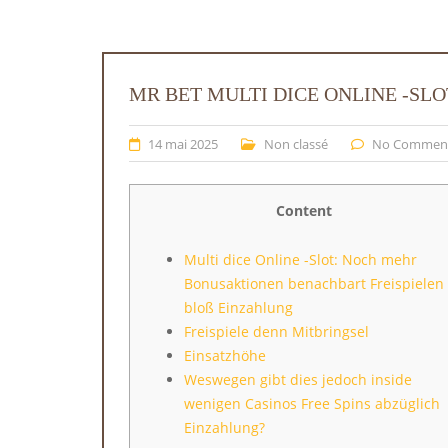
MR BET MULTI DICE ONLINE -SLO
14 mai 2025
Non classé
No Commen
Content
Multi dice Online -Slot: Noch mehr
Bonusaktionen benachbart Freispielen
bloß Einzahlung
Freispiele denn Mitbringsel
Einsatzhöhe
Weswegen gibt dies jedoch inside
wenigen Casinos Free Spins abzüglich
Einzahlung?