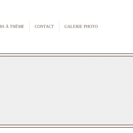
RS À THÈME
CONTACT
GALERIE PHOTO