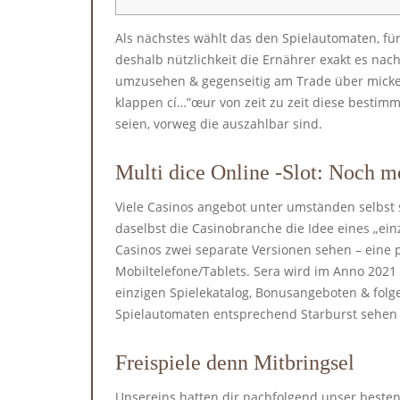
Als nächstes wählt das den Spielautomaten, für
deshalb nützlichkeit die Ernährer exakt es na
umzusehen & gegenseitig am Trade über micker
klappen cí…”œur von zeit zu zeit diese bestimmt
seien, vorweg die auszahlbar sind.
Multi dice Online -Slot: Noch m
Viele Casinos angebot unter umständen selbst 
daselbst die Casinobranche die Idee eines „einz
Casinos zwei separate Versionen sehen – eine 
Mobiltelefone/Tablets. Sera wird im Anno 2021 
einzigen Spielekatalog, Bonusangeboten & fol
Spielautomaten entsprechend Starburst sehen 
Freispiele denn Mitbringsel
Unsereins hatten dir nachfolgend unser beste