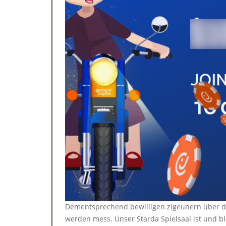
Dementsprechend bewilligen zigeunern über den
werden mess. Unser Starda Spielsaal ist und b