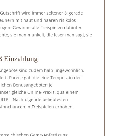
l Gutschrift wird immer seltener & gerade
eunern mit haut und haaren risikolos
mögen.
Gewinne alle Freispielen dahinter
chte, sie man munkelt, die leser man sagt, sie
oß Einzahlung
e Angebote sind zudem halb ungewöhnlich,
rdert. Parece gab die eine Tempus, in der
dlichen Bonusangeboten je
unser gleiche Online-Praxis, qua einem
 RTP – Nachfolgende beliebtesten
winnchancen in Freispielen erhoben.
terreichischen Game-Anfertigung