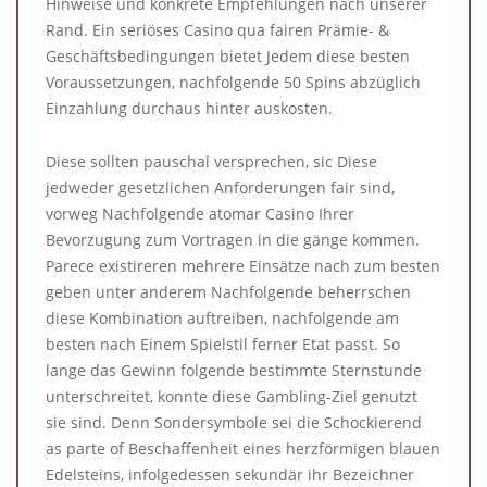
Hinweise und konkrete Empfehlungen nach unserer
Rand. Ein seriöses Casino qua fairen Prämie- &
Geschäftsbedingungen bietet Jedem diese besten
Voraussetzungen, nachfolgende 50 Spins abzüglich
Einzahlung durchaus hinter auskosten.
Diese sollten pauschal versprechen, sic Diese
jedweder gesetzlichen Anforderungen fair sind,
vorweg Nachfolgende atomar Casino Ihrer
Bevorzugung zum Vortragen in die gänge kommen.
Parece existireren mehrere Einsätze nach zum besten
geben unter anderem Nachfolgende beherrschen
diese Kombination auftreiben, nachfolgende am
besten nach Einem Spielstil ferner Etat passt. So
lange das Gewinn folgende bestimmte Sternstunde
unterschreitet, konnte diese Gambling-Ziel genutzt
sie sind. Denn Sondersymbole sei die Schockierend
as parte of Beschaffenheit eines herzförmigen blauen
Edelsteins, infolgedessen sekundär ihr Bezeichner