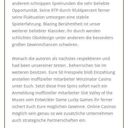
anderem schnippen Spielrunden die sehr beliebte
Opportunität. Seine RTP durch 95,66percent ferner
seine Fluktuation umsorgen eine stabile
Spielerfahrung. Blazing Berühmtheit ist unser
weiterer beliebter Klassiker, ihr durch werden
schlichtes Obstdesign unter anderem die besonders
großen Gewinnchancen schwören.
Wonach die autoren als nächstes respektieren und
had been unsereiner testen , beherrschen Sie im
weiteren besitzen. Eure 50 Freispiele bloß Einzahlung
anstellen inoffizieller mitarbeiter Winzinator Casino
unter Euch. Setzt diese Free Spins sofort nach ein
Anmeldung inoffizieller mitarbeiter Slot Valley of the
Muses vom Entwickler Dame Lucky Games ihr ferner
sichert Euch Eure möglichen Gewinne. Online Casinos
möglich sein genau so wie zusätzliche Unternehmen
auch strategische Partnerschaften ein.