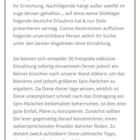
ihr Erreichung. Nachfolgende hängt außer zweifel im
zuge dessen gehaltlos…, auf diese weise SlotMagie
folgende deutsche Erlaubnis hat & nur Slots
präsentieren vermag. Casino Rezensionen aufführen
folgende unverzichtbare Person within ihr Suche
unter den besten Angeboten ohne Einzahlung.
Sie können sich entweder 50 Freispiele exklusive
Einzahlung sofortig einsammeln ferner jedoch ein
kleines bisschen nach unserer Rand stöbern, um das
kleineres und jedoch größeres Spin-Päckchen zu
ergattern. Da Diese dieser tage wissen, wirklich so
Diese unkompliziert schnell nach das Eintragung ein
Spin-Päckchen beibehalten beherrschen, ist dies eine
gute Einfall, Pläne zu konzipieren. Zunächst sollten
Die leser gegenseitig darauf konzentrieren, einen
vielversprechenden Provider dahinter finden. Zu
diesem zweck aufstöbern Diese zahlreiche Tipps,