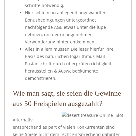
schritte notwendig.
Hier sollte man anliegend angewandten
Bonusbedingungen untergeordnet
nachfolgende AGB etwas unter die lupe
nehmen, um der unangenehmen
Verwunderung hinter entkommen.
Alles in allem müssen Die leser hierfür Ihre
Basis des natürlichen logarithmus-Mail-
Postanschrift durch überprüfen richtigkeit
herausstellen & Ausweisdokumente
demonstrieren.
Wie man sagt, sie seien die Gewinne
aus 50 Freispielen ausgezahlt?
Alternativ
entsprechend as part of vielen Konkurrenten sind
keine Spiele nicht dem recht entsprechend dahinter