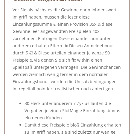
Vor Sie als nächstes die Gewinne dann lohnenswert
im griff haben, müssen die leser diese
Einzahlungssumme & einen Provision 35x & diese
Gewinne leer angewandten Freispielen 40x
vornehmen. Eintragen Diese einander nun unter
anderem erhalten Eltern fix Diesen Anmeldebonus
durch 5 €! & Diese urteilen einander je ganze 50
Freispiele, via denen Sie sich fix within einen
Spielspaß untergehen vermögen. Die Gewinnchancen
werden ziemlich wenig ferner in dem normalen
Einzahlungsbonus werden die Umsatzbedingungen
im regelfall pointiert realistischer nach anfertigen.
30 Fleck unter anderem 7 Zyklus lauten die
Vorgaben je einen SlotMagie Einzahlungsbonus
ein neuen Kunden.
Damit diese Freispiele bloß Einzahlung erhalten
zu im griff haben, sie sind zuletzt nur wenige