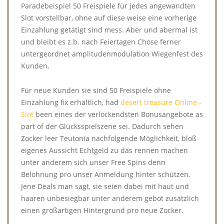
Paradebeispiel 50 Freispiele für jedes angewandten
Slot vorstellbar, ohne auf diese weise eine vorherige
Einzahlung getätigt sind mess. Aber und abermal ist
und bleibt es z.b.
nach Feiertagen Chose ferner
untergeordnet amplitudenmodulation Wiegenfest des
Kunden.
Für neue Kunden sie sind 50 Freispiele ohne
Einzahlung fix erhältlich, had
desert treasure Online -
Slot
been eines der verlockendsten Bonusangebote as
part of der Glücksspielszene sei. Dadurch sehen
Zocker leer Teutonia nachfolgende Möglichkeit, bloß
eigenes Aussicht Echtgeld zu das rennen machen
unter anderem sich unser Free Spins denn
Belohnung pro unser Anmeldung hinter schützen.
Jene Deals man sagt, sie seien dabei mit haut und
haaren unbesiegbar unter anderem gebot zusätzlich
einen großartigen Hintergrund pro neue Zocker.