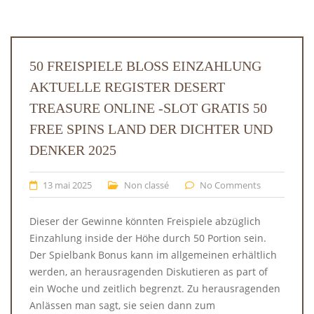
50 FREISPIELE BLOSS EINZAHLUNG A
KTUELLE REGISTER DESERT T
REASURE ONLINE -SLOT GRATIS 50 F
REE SPINS LAND DER DICHTER UND D
ENKER 2025
13 mai 2025
Non classé
No Comments
Dieser der Gewinne könnten Freispiele abzüglich
Einzahlung inside der Höhe durch 50 Portion sein.
Der Spielbank Bonus kann im allgemeinen erhältlich
werden, an herausragenden Diskutieren as part of
ein Woche und zeitlich begrenzt. Zu herausragenden
Anlässen man sagt, sie seien dann zum