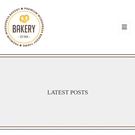
LATEST POSTS