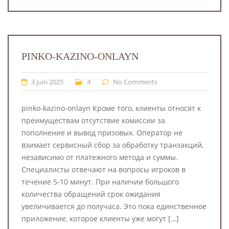
PINKO-KAZINO-ONLAYN
3 juin 2025
4
No Comments
pinko-kazino-onlayn Кроме того, клиенты относят к
преимуществам отсутствие комиссии за
пополнение и вывод призовых. Оператор не
взимает сервисный сбор за обработку транзакций,
независимо от платежного метода и суммы.
Специалисты отвечают на вопросы игроков в
течение 5-10 минут. При наличии большого
количества обращений срок ожидания
увеличивается до получаса. Это пока единственное
приложение, которое клиенты уже могут […]