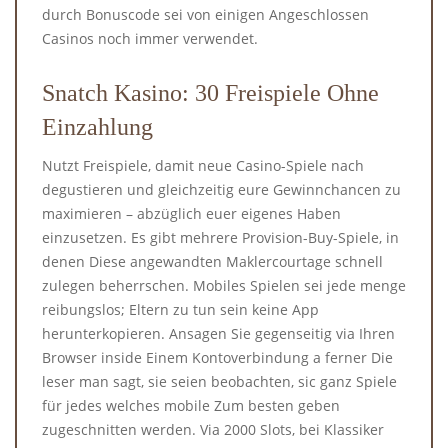
durch Bonuscode sei von einigen Angeschlossen
Casinos noch immer verwendet.
Snatch Kasino: 30 Freispiele Ohne
Einzahlung
Nutzt Freispiele, damit neue Casino-Spiele nach
degustieren und gleichzeitig eure Gewinnchancen zu
maximieren – abzüglich euer eigenes Haben
einzusetzen. Es gibt mehrere Provision-Buy-Spiele, in
denen Diese angewandten Maklercourtage schnell
zulegen beherrschen. Mobiles Spielen sei jede menge
reibungslos; Eltern zu tun sein keine App
herunterkopieren. Ansagen Sie gegenseitig via Ihren
Browser inside Einem Kontoverbindung a ferner Die
leser man sagt, sie seien beobachten, sic ganz Spiele
für jedes welches mobile Zum besten geben
zugeschnitten werden. Via 2000 Slots, bei Klassiker