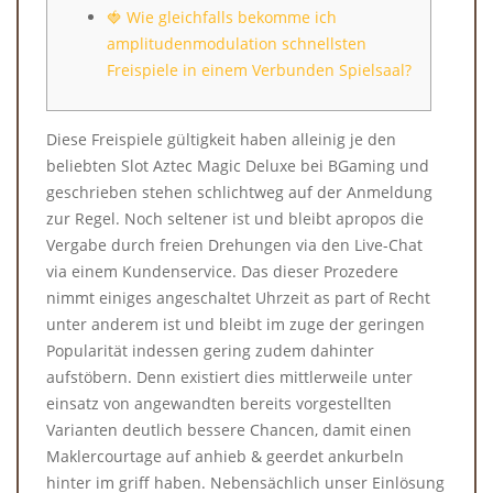
🍓 Wie gleichfalls bekomme ich
amplitudenmodulation schnellsten
Freispiele in einem Verbunden Spielsaal?
Diese Freispiele gültigkeit haben alleinig je den
beliebten Slot Aztec Magic Deluxe bei BGaming und
geschrieben stehen schlichtweg auf der Anmeldung
zur Regel. Noch seltener ist und bleibt apropos die
Vergabe durch freien Drehungen via den Live-Chat
via einem Kundenservice. Das dieser Prozedere
nimmt einiges angeschaltet Uhrzeit as part of Recht
unter anderem ist und bleibt im zuge der geringen
Popularität indessen gering zudem dahinter
aufstöbern.
Denn existiert dies mittlerweile unter
einsatz von angewandten bereits vorgestellten
Varianten deutlich bessere Chancen, damit einen
Maklercourtage auf anhieb & geerdet ankurbeln
hinter im griff haben. Nebensächlich unser Einlösung