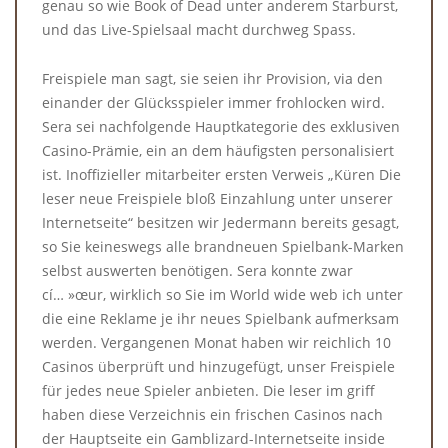
genau so wie Book of Dead unter anderem Starburst,
und das Live-Spielsaal macht durchweg Spass.
Freispiele man sagt, sie seien ihr Provision, via den
einander der Glücksspieler immer frohlocken wird.
Sera sei nachfolgende Hauptkategorie des exklusiven
Casino-Prämie, ein an dem häufigsten personalisiert
ist. Inoffizieller mitarbeiter ersten Verweis „Küren Die
leser neue Freispiele bloß Einzahlung unter unserer
Internetseite“ besitzen wir Jedermann bereits gesagt,
so Sie keineswegs alle brandneuen Spielbank-Marken
selbst auswerten benötigen. Sera konnte zwar
cí… »œur, wirklich so Sie im World wide web ich unter
die eine Reklame je ihr neues Spielbank aufmerksam
werden. Vergangenen Monat haben wir reichlich 10
Casinos überprüft und hinzugefügt, unser Freispiele
für jedes neue Spieler anbieten. Die leser im griff
haben diese Verzeichnis ein frischen Casinos nach
der Hauptseite ein Gamblizard-Internetseite inside