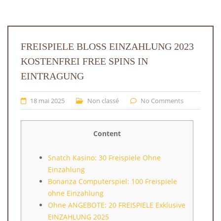
FREISPIELE BLOSS EINZAHLUNG 2023 K
OSTENFREI FREE SPINS IN E
INTRAGUNG
18 mai 2025
Non classé
No Comments
Content
Snatch Kasino: 30 Freispiele Ohne
Einzahlung
Bonanza Computerspiel: 100 Freispiele
ohne Einzahlung
Ohne ANGEBOTE: 20 FREISPIELE Exklusive
EINZAHLUNG 2025