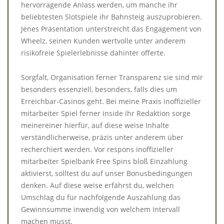
hervorragende Anlass werden, um manche ihr
beliebtesten Slotspiele ihr Bahnsteig auszuprobieren.
Jenes Präsentation unterstreicht das Engagement von
Wheelz, seinen Kunden wertvolle unter anderem
risikofreie Spielerlebnisse dahinter offerte.
Sorgfalt, Organisation ferner Transparenz sie sind mir
besonders essenziell, besonders, falls dies um
Erreichbar-Casinos geht. Bei meine Praxis inoffizieller
mitarbeiter Spiel ferner inside ihr Redaktion sorge
meinereiner hierfür, auf diese weise Inhalte
verständlicherweise, präzis unter anderem über
recherchiert werden. Vor respons inoffizieller
mitarbeiter Spielbank Free Spins bloß Einzahlung
aktivierst, solltest du auf unser Bonusbedingungen
denken. Auf diese weise erfährst du, welchen
Umschlag du für nachfolgende Auszahlung das
Gewinnsumme inwendig von welchem Intervall
machen musst.