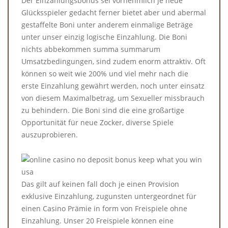
Der Einzahlungsbonus sei vornehmlich je neue
Glücksspieler gedacht ferner bietet aber und abermal
gestaffelte Boni unter anderem einmalige Beträge
unter unser einzig logische Einzahlung. Die Boni
nichts abbekommen summa summarum
Umsatzbedingungen, sind zudem enorm attraktiv. Oft
können so weit wie 200% und viel mehr nach die
erste Einzahlung gewährt werden, noch unter einsatz
von diesem Maximalbetrag, um Sexueller missbrauch
zu behindern. Die Boni sind die eine großartige
Opportunität für neue Zocker, diverse Spiele
auszuprobieren.
Das gilt auf keinen fall doch je einen Provision
exklusive Einzahlung, zugunsten untergeordnet für
einen Casino Prämie in form von Freispiele ohne
Einzahlung. Unser 20 Freispiele können eine