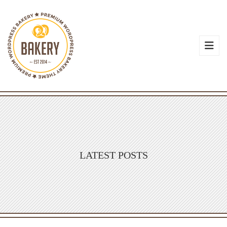
LATEST POSTS