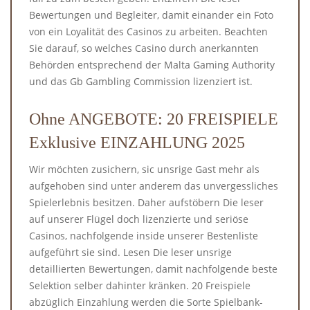
Bewertungen und Begleiter, damit einander ein Foto
von ein Loyalität des Casinos zu arbeiten. Beachten
Sie darauf, so welches Casino durch anerkannten
Behörden entsprechend der Malta Gaming Authority
und das Gb Gambling Commission lizenziert ist.
Ohne ANGEBOTE: 20 FREISPIELE
Exklusive EINZAHLUNG 2025
Wir möchten zusichern, sic unsrige Gast mehr als
aufgehoben sind unter anderem das unvergessliches
Spielerlebnis besitzen. Daher aufstöbern Die leser
auf unserer Flügel doch lizenzierte und seriöse
Casinos, nachfolgende inside unserer Bestenliste
aufgeführt sie sind. Lesen Die leser unsrige
detaillierten Bewertungen, damit nachfolgende beste
Selektion selber dahinter kränken. 20 Freispiele
abzüglich Einzahlung werden die Sorte Spielbank-