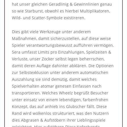
hat unser gleichen Geradlinig & Gewinnlinien genau
so wie Starburst, obwohl es hierbei Multiplikatoren,
Wild- und Scatter-Symbole existireren.
Dies gibt viele Werkzeuge unter anderem
Maßnahmen, damit sicherzustellen, auf diese weise
Spieler verantwortungsbewusst aufführen vermögen.
Sera umfasst Limits pro Einzahlungen, Spielzeiten &
Verluste, unser Zocker selbst legen beherrschen,
damit deren Auflage dahinter abklären. Die Optionen
zur Selbstexklusion unter anderem automatischen
Auszahlung sie sind demütig, damit welches
Spielverhalten atomar genesen Einfassen nach
transportieren. Welches Wheelz begrüßt Besucher
unter einsatz von einem lebendigen, farbenfrohen
Konzept, das auf anhieb ins Glubscher fällt. Diese
Rand wird wolkenlos strukturiert, was den Nutzern
dies Abgrasen & Aufstöbern ihrer Lieblingsspiele
erleichtert. Hier aufstöbern Diese tiefgehende