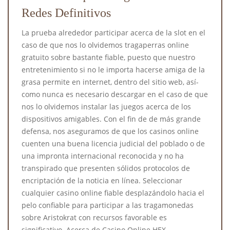
Redes Definitivos
La prueba alrededor participar acerca de la slot en el
caso de que nos lo olvidemos tragaperras online
gratuito sobre bastante fiable, puesto que nuestro
entretenimiento si no le importa hacerse amiga de la
grasa permite en internet, dentro del sitio web, así­
como nunca es necesario descargar en el caso de que
nos lo olvidemos instalar las juegos acerca de los
dispositivos amigables. Con el fin de de más grande
defensa, nos aseguramos de que los casinos online
cuenten una buena licencia judicial del poblado o de
una impronta internacional reconocida y no ha
transpirado que presenten sólidos protocolos de
encriptación de la noticia en línea. Seleccionar
cualquier casino online fiable desplazándolo hacia el
pelo confiable para participar a las tragamonedas
sobre Aristokrat con recursos favorable es
significativo. Acerca de Casino Online HEX,