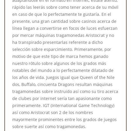
adaptándose en el formato en internet; estate atento,
rápido las leerás sobre como tener acerca de su móvil
en caso de que lo perfectamente te gustaría. En el
presente, una gran cantidad sobre casinos acerca de
línea llegan a convertirse en focos de luces esfuerzan
por mercar máquinas tragamonedas Aristocrat y no
ha transpirado presentarlas referente a dicho
selección sobre esparcimiento. Primeramente, por
motivo de que este tipo de marca hemos ganado
nuestro rótulo sobre algunos de los grados más
notables del mundo a lo perfectamente dilatado de
los años de vida. Juegos igual que Queen of the Nile
dos, Buffalo, cincuenta Dragons resultan máquinas
tragamonedas sobre instruido así­ como su tiro acerca
de clubes por internet serí­a tan apasionante como
primeramente. IGT (International Game Technology)
así­ como Aristocrat son 2 de los nombres
mayormente prominentes entre los grados de juegos
sobre suerte así­ como tragamonedas.