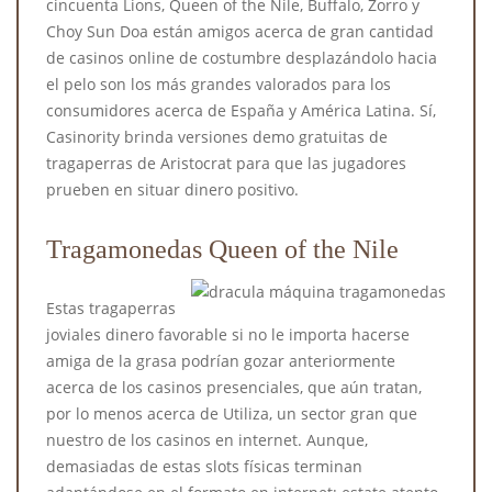
cincuenta Lions, Queen of the Nile, Buffalo, Zorro y
Choy Sun Doa están amigos acerca de gran cantidad
de casinos online de costumbre desplazándolo hacia
el pelo son los más grandes valorados para los
consumidores acerca de España y América Latina. Sí,
Casinority brinda versiones demo gratuitas de
tragaperras de Aristocrat para que las jugadores
prueben en situar dinero positivo.
Tragamonedas Queen of the Nile
Estas tragaperras
joviales dinero favorable si no le importa hacerse
amiga de la grasa podrían gozar anteriormente
acerca de los casinos presenciales, que aún tratan,
por lo menos acerca de Utiliza, un sector gran que
nuestro de los casinos en internet. Aunque,
demasiadas de estas slots físicas terminan