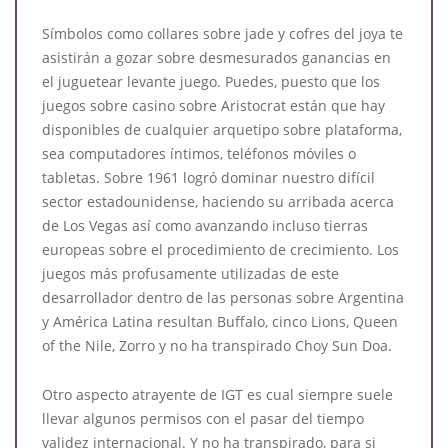
Símbolos como collares sobre jade y cofres del joya te
asistirán a gozar sobre desmesurados ganancias en
el juguetear levante juego. Puedes, puesto que los
juegos sobre casino sobre Aristocrat están que hay
disponibles de cualquier arquetipo sobre plataforma,
sea computadores íntimos, teléfonos móviles o
tabletas. Sobre 1961 logró dominar nuestro difícil
sector estadounidense, haciendo su arribada acerca
de Los Vegas así­ como avanzando incluso tierras
europeas sobre el procedimiento de crecimiento. Los
juegos más profusamente utilizadas de este
desarrollador dentro de las personas sobre Argentina
y América Latina resultan Buffalo, cinco Lions, Queen
of the Nile, Zorro y no ha transpirado Choy Sun Doa.
Otro aspecto atrayente de IGT es cual siempre suele
llevar algunos permisos con el pasar del tiempo
validez internacional. Y no ha transpirado, para si