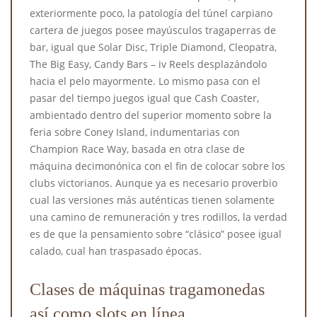
exteriormente poco, la patologí­a del túnel carpiano
cartera de juegos posee mayúsculos tragaperras de
bar, igual que Solar Disc, Triple Diamond, Cleopatra,
The Big Easy, Candy Bars – iv Reels desplazándolo
hacia el pelo mayormente. Lo mismo pasa con el
pasar del tiempo juegos igual que Cash Coaster,
ambientado dentro del superior momento sobre la
feria sobre Coney Island, indumentarias con
Champion Race Way, basada en otra clase de
máquina decimonónica con el fin de colocar sobre los
clubs victorianos. Aunque ya es necesario proverbio
cual las versiones más auténticas tienen solamente
una camino de remuneración y tres rodillos, la verdad
es de que la pensamiento sobre “clásico” posee igual
calado, cual han traspasado épocas.
Clases de máquinas tragamonedas
así­ como slots en línea