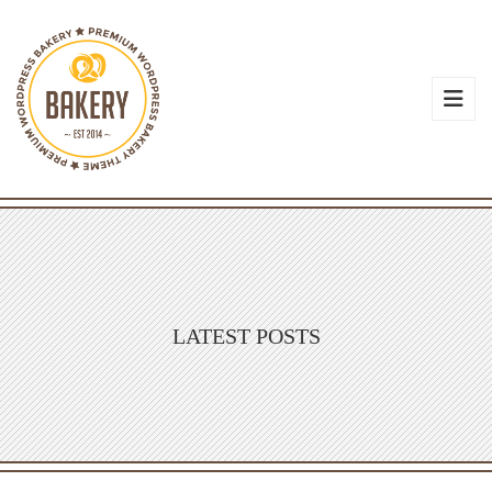
LATEST POSTS