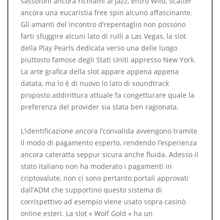
sassofoni ancora richiami al jazz, entro Wild, Scatter
ancora una eucaristia free spin alcuno affascinante.
Gli amanti del incontro d’repentaglio non possono
farti sfuggire alcuni lato di rulli a Las Vegas, la slot
della Play Pearls dedicata verso una delle luogo
piuttosto famose degli Stati Uniti appresso New York.
La arte grafica della slot appare appena appena
datata, ma lo è di nuovo lo lato di soundtrack
proposto addirittura attuale fa congetturare quale la
preferenza del provider sia stata ben ragionata.
L’identificazione ancora l’convalida avvengono tramite
il modo di pagamento esperto, rendendo l’esperienza
ancora cateratta seppur sicura anche fluida. Adesso il
stato italiano non ha moderato i pagamenti in
criptovalute, non ci sono pertanto portali approvati
dall’ADM che supportino questo sistema di
corrispettivo ad esempio viene usato sopra casinò
online esteri. La slot « Wolf Gold » ha un