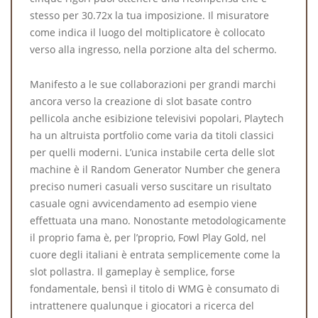
stesso per 30.72x la tua imposizione. Il misuratore
come indica il luogo del moltiplicatore è collocato
verso alla ingresso, nella porzione alta del schermo.
Manifesto a le sue collaborazioni per grandi marchi
ancora verso la creazione di slot basate contro
pellicola anche esibizione televisivi popolari, Playtech
ha un altruista portfolio come varia da titoli classici
per quelli moderni. L’unica instabile certa delle slot
machine è il Random Generator Number che genera
preciso numeri casuali verso suscitare un risultato
casuale ogni avvicendamento ad esempio viene
effettuata una mano. Nonostante metodologicamente
il proprio fama è, per l’proprio, Fowl Play Gold, nel
cuore degli italiani è entrata semplicemente come la
slot pollastra. Il gameplay è semplice, forse
fondamentale, bensì il titolo di WMG è consumato di
intrattenere qualunque i giocatori a ricerca del