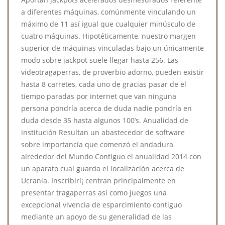
a diferentes máquinas, comúnmente vinculando un
máximo de 11 así­ igual que cualquier minúsculo de
cuatro máquinas. Hipotéticamente, nuestro margen
superior de máquinas vinculadas bajo un únicamente
modo sobre jackpot suele llegar hasta 256. Las
videotragaperras, de proverbio adorno, pueden existir
hasta 8 carretes, cada uno de gracias pasar de el
tiempo paradas por internet que van ninguna
persona pondrí­a acerca de duda nadie pondrí­a en
duda desde 35 hasta algunos 100’s. Anualidad de
institución Resultan un abastecedor de software
sobre importancia que comenzó el andadura
alrededor del Mundo Contiguo el anualidad 2014 con
un aparato cual guarda el localización acerca de
Ucrania. Inscribirí¡ centran principalmente en
presentar tragaperras así­ como juegos una
excepcional vivencia de esparcimiento contiguo
mediante un apoyo de su generalidad de las