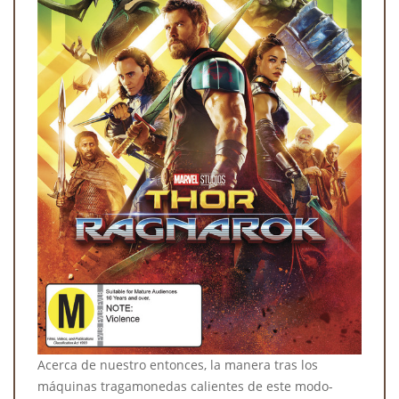
Acerca de nuestro entonces, la manera tras los
máquinas tragamonedas calientes de este modo­