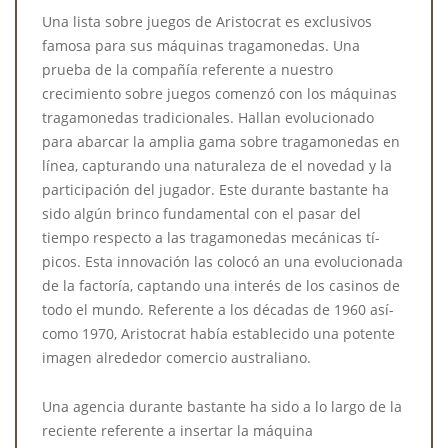
Una lista sobre juegos de Aristocrat es exclusivos
famosa para sus máquinas tragamonedas. Una
prueba de la compañía referente a nuestro
crecimiento sobre juegos comenzó con los máquinas
tragamonedas tradicionales. Hallan evolucionado
para abarcar la amplia gama sobre tragamonedas en
línea, capturando una naturaleza de el novedad y la
participación del jugador. Este durante bastante ha
sido algún brinco fundamental con el pasar del
tiempo respecto a las tragamonedas mecánicas tí­
picos. Esta innovación las colocó an una evolucionada
de la factoría, captando una interés de los casinos de
todo el mundo. Referente a los décadas de 1960 así­
como 1970, Aristocrat había establecido una potente
imagen alrededor comercio australiano.
Una agencia durante bastante ha sido a lo largo de la
reciente referente a insertar la máquina