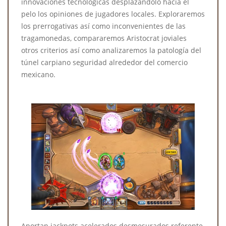
innovaciones tecnológicas desplazándolo hacia el
pelo los opiniones de jugadores locales. Exploraremos
los prerrogativas así­ como inconvenientes de las
tragamonedas, compararemos Aristocrat joviales
otros criterios así­ como analizaremos la patologí­a del
túnel carpiano seguridad alrededor del comercio
mexicano.
Aportan jackpots acelerados desmesurados referente