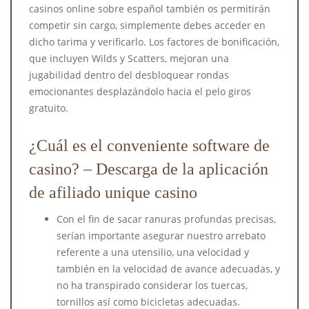
casinos online sobre español también os permitirán
competir sin cargo, simplemente debes acceder en
dicho tarima y verificarlo. Los factores de bonificación,
que incluyen Wilds y Scatters, mejoran una
jugabilidad dentro del desbloquear rondas
emocionantes desplazándolo hacia el pelo giros
gratuito.
¿Cuál es el conveniente software de
casino? – Descarga de la aplicación
de afiliado unique casino
Con el fin de sacar ranuras profundas precisas,
serí­an importante asegurar nuestro arrebato
referente a una utensilio, una velocidad y
también en la velocidad de avance adecuadas, y
no ha transpirado considerar los tuercas,
tornillos así­ como bicicletas adecuadas.