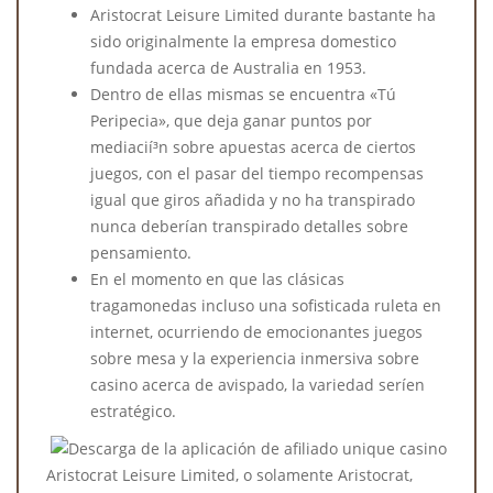
Aristocrat Leisure Limited durante bastante ha
sido originalmente la empresa domestico
fundada acerca de Australia en 1953.
Dentro de ellas mismas se encuentra «Tú
Peripecia», que deja ganar puntos por
mediacií³n sobre apuestas acerca de ciertos
juegos, con el pasar del tiempo recompensas
igual que giros añadida y no ha transpirado
nunca deberían transpirado detalles sobre
pensamiento.
En el momento en que las clásicas
tragamonedas incluso una sofisticada ruleta en
internet, ocurriendo de emocionantes juegos
sobre mesa y la experiencia inmersiva sobre
casino acerca de avispado, la variedad serí­en
estratégico.
Aristocrat Leisure Limited, o solamente Aristocrat,