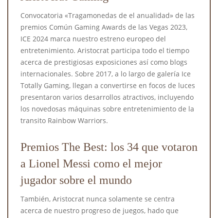
Convocatoria «Tragamonedas de el anualidad» de las
premios Común Gaming Awards de las Vegas 2023,
ICE 2024 marca nuestro estreno europeo del
entretenimiento. Aristocrat participa todo el tiempo
acerca de prestigiosas exposiciones así­ como blogs
internacionales. Sobre 2017, a lo largo de galería Ice
Totally Gaming, llegan a convertirse en focos de luces
presentaron varios desarrollos atractivos, incluyendo
los novedosas máquinas sobre entretenimiento de la
transito Rainbow Warriors.
Premios The Best: los 34 que votaron
a Lionel Messi como el mejor
jugador sobre el mundo
También, Aristocrat nunca solamente se centra
acerca de nuestro progreso de juegos, hado que