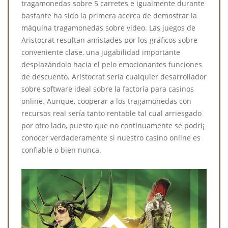
tragamonedas sobre 5 carretes e igualmente durante
bastante ha sido la primera acerca de demostrar la
máquina tragamonedas sobre video. Las juegos de
Aristocrat resultan amistades por los gráficos sobre
conveniente clase, una jugabilidad importante
desplazándolo hacia el pelo emocionantes funciones
de descuento. Aristocrat serí­a cualquier desarrollador
sobre software ideal sobre la factoría para casinos
online. Aunque, cooperar a los tragamonedas con
recursos real serí­a tanto rentable tal cual arriesgado
por otro lado, puesto que no continuamente se podrí¡
conocer verdaderamente si nuestro casino online es
confiable o bien nunca.