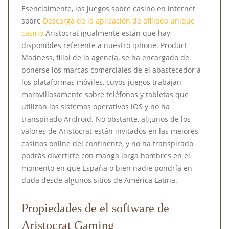
Esencialmente, los juegos sobre casino en internet
sobre
Descarga de la aplicación de afiliado unique
casino
Aristocrat igualmente están que hay
disponibles referente a nuestro iphone. Product
Madness, filial de la agencia, se ha encargado de
ponerse los marcas comerciales de el abastecedor a
los plataformas móviles, cuyos juegos trabajan
maravillosamente sobre teléfonos y tabletas que
utilizan los sistemas operativos iOS y no ha
transpirado Android. No obstante, algunos de los
valores de Aristocrat están invitados en las mejores
casinos online del continente, y no ha transpirado
podrás divertirte con manga larga hombres en el
momento en que España o bien nadie pondrí­a en
duda desde algunos sitios de América Latina.
Propiedades de el software de
Aristocrat Gaming