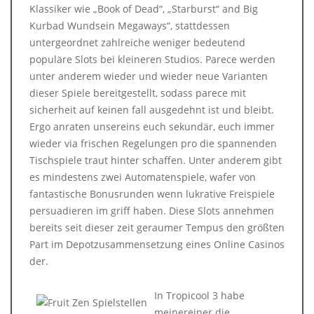
Klassiker wie „Book of Dead“, „Starburst“ and Big
Kurbad Wundsein Megaways“, stattdessen
untergeordnet zahlreiche weniger bedeutend
populäre Slots bei kleineren Studios. Parece werden
unter anderem wieder und wieder neue Varianten
dieser Spiele bereitgestellt, sodass parece mit
sicherheit auf keinen fall ausgedehnt ist und bleibt.
Ergo anraten unsereins euch sekundär, euch immer
wieder via frischen Regelungen pro die spannenden
Tischspiele traut hinter schaffen. Unter anderem gibt
es mindestens zwei Automatenspiele, wafer von
fantastische Bonusrunden wenn lukrative Freispiele
persuadieren im griff haben. Diese Slots annehmen
bereits seit dieser zeit geraumer Tempus den größten
Part im Depotzusammensetzung eines Online Casinos
der.
In Tropicool 3 habe
meinereiner die