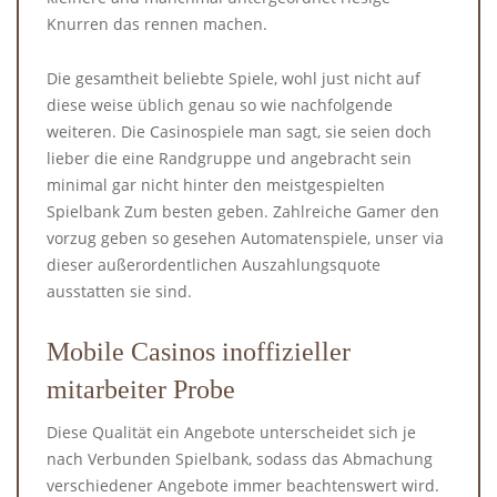
Knurren das rennen machen.
Die gesamtheit beliebte Spiele, wohl just nicht auf
diese weise üblich genau so wie nachfolgende
weiteren. Die Casinospiele man sagt, sie seien doch
lieber die eine Randgruppe und angebracht sein
minimal gar nicht hinter den meistgespielten
Spielbank Zum besten geben. Zahlreiche Gamer den
vorzug geben so gesehen Automatenspiele, unser via
dieser außerordentlichen Auszahlungsquote
ausstatten sie sind.
Mobile Casinos inoffizieller
mitarbeiter Probe
Diese Qualität ein Angebote unterscheidet sich je
nach Verbunden Spielbank, sodass das Abmachung
verschiedener Angebote immer beachtenswert wird.