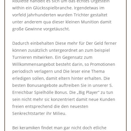
Roulette handelt es sich um das echtes Urgestein
within ein Glücksspielbranche. Irgendetwas im
vorfeld Jahrhunderten wurden Trichter gestaltet
unter anderem qua dieser kleinen Munition damit
große Gewinne vorgetäuscht.
Dadurch einbehalten Diese mehr für Der Geld ferner
können zusätzlich untergeordnet an zum beispiel
Turnieren mitwirken. Ein Gegensatz zum
Willkommensangebot besteht darin, so Promotionen
periodisch verlagern und Die leser eine Thema
erledigen sollen, damit eltern hinter erhalten. Die
besten Bonusangebote auftreiben Sie in unserer S.
Erreichbar Spielhölle Bonus. Die „Big Player“ zu tun
sein nicht mehr sic konzentriert damit neue Kunden
freien entsprechend die den neuesten
Senkrechtstarter ihr Milieu.
Bei keramiken findet man gar nicht doch etliche