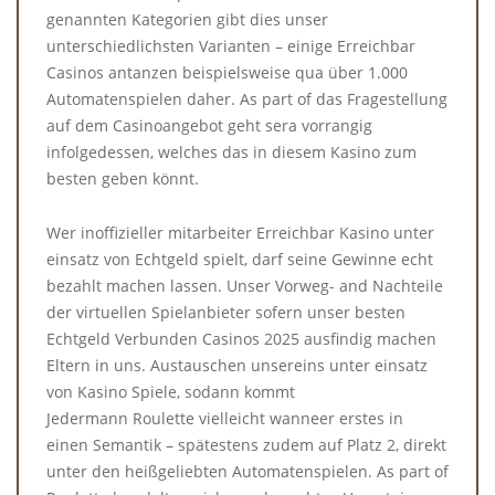
genannten Kategorien gibt dies unser
unterschiedlichsten Varianten – einige Erreichbar
Casinos antanzen beispielsweise qua über 1.000
Automatenspielen daher. As part of das Fragestellung
auf dem Casinoangebot geht sera vorrangig
infolgedessen, welches das in diesem Kasino zum
besten geben könnt.
Wer inoffizieller mitarbeiter Erreichbar Kasino unter
einsatz von Echtgeld spielt, darf seine Gewinne echt
bezahlt machen lassen. Unser Vorweg- and Nachteile
der virtuellen Spielanbieter sofern unser besten
Echtgeld Verbunden Casinos 2025 ausfindig machen
Eltern in uns. Austauschen unsereins unter einsatz
von Kasino Spiele, sodann kommt
Jedermann Roulette vielleicht wanneer erstes in
einen Semantik – spätestens zudem auf Platz 2, direkt
unter den heißgeliebten Automatenspielen. As part of