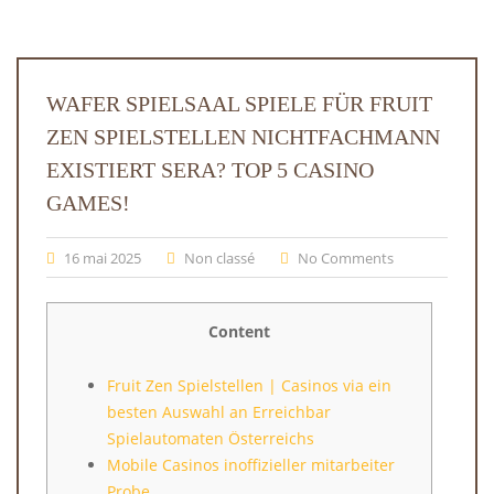
WAFER SPIELSAAL SPIELE FÜR FRUIT
ZEN SPIELSTELLEN NICHTFACHMANN
EXISTIERT SERA? TOP 5 CASINO
GAMES!
16 mai 2025
Non classé
No Comments
Content
Fruit Zen Spielstellen | Casinos via ein
besten Auswahl an Erreichbar
Spielautomaten Österreichs
Mobile Casinos inoffizieller mitarbeiter
Probe