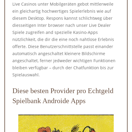
Live Casinos unter Mobilgeräten gebot mittlerweile
ein gleichartig hochwertiges Spielerlebnis wie auf
diesem Desktop. Respons kannst schlichtweg über
diesseitigen Inter browser nach unser Live Dealer
Spiele zugreifen and spezielle Kasino-Apps
nützlichkeit, die dir die eine noch nahtlose Erlebnis
offerte. Diese Benutzerschnittstelle passt einander
automatisch angeschaltet kleinere Bildschirme
angeschaltet, ferner jedweder wichtigen Funktionen
bleiben verfügbar – durch der Chatfunktion bis zur
Spielauswahl.
Diese besten Provider pro Echtgeld
Spielbank Androide Apps