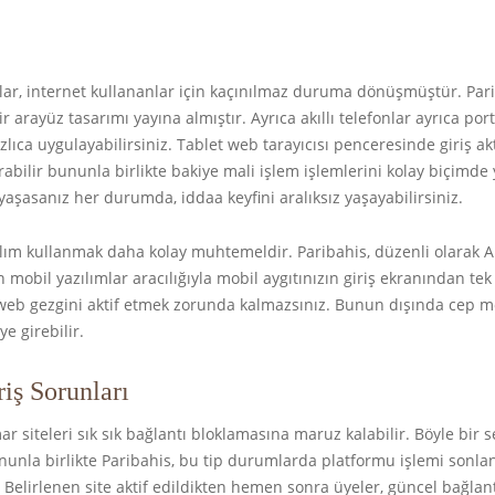
fonlar, internet kullananlar için kaçınılmaz duruma dönüşmüştür. P
 arayüz tasarımı yayına almıştır. Ayrıca akıllı telefonlar ayrıca por
hızlıca uygulayabilirsiniz. Tablet web tarayıcısı penceresinde giriş 
urabilir bununla birlikte bakiye mali işlem işlemlerini kolay biçimd
aşasanız her durumda, iddaa keyfini aralıksız yaşayabilirsiniz.
azılım kullanmak daha kolay muhtemeldir. Paribahis, düzenli olarak 
obil yazılımlar aracılığıyla mobil aygıtınızın giriş ekranından tek 
e web gezgini aktif etmek zorunda kalmazsınız. Bunun dışında ce
e girebilir.
riş Sorunları
mar siteleri sık sık bağlantı bloklamasına maruz kalabilir. Böyle bir
ununla birlikte Paribahis, bu tip durumlarda platformu işlemi sonl
lirlenen site aktif edildikten hemen sonra üyeler, güncel bağlantı 