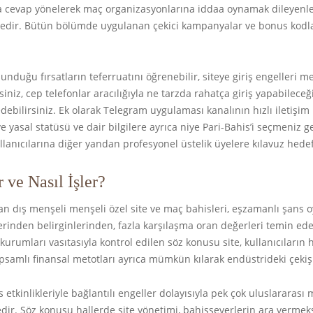
ra cevap yönelerek maç organizasyonlarına iddaa oynamak dileyenler
tedir. Bütün bölümde uygulanan çekici kampanyalar ve bonus kodları
duğu fırsatların teferruatını öğrenebilir, siteye giriş engelleri 
siniz, cep telefonlar aracılığıyla ne tarzda rahatça giriş yapabileceğ
ebilirsiniz. Ek olarak Telegram uygulaması kanalının hızlı iletişi
e yasal statüsü ve dair bilgilere ayrıca niye Pari-Bahis’i seçmeniz 
llanıcılarına diğer yandan profesyonel üstelik üyelere kılavuz hed
 ve Nasıl İşler?
n dış menşeli menşeli özel site ve maç bahisleri, eşzamanlı şans oyu
rinden belirginlerinden, fazla karşılaşma oran değerleri temin eder
urumları vasıtasıyla kontrol edilen söz konusu site, kullanıcıların
apsamlı finansal metotları ayrıca mümkün kılarak endüstrideki çekişm
s etkinlikleriyle bağlantılı engeller dolayısıyla pek çok uluslarara
dir. Söz konusu hallerde site yönetimi, bahisseverlerin ara vermek