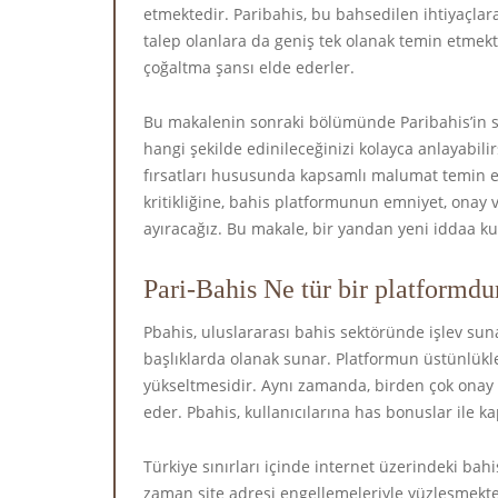
etmektedir. Paribahis, bu bahsedilen ihtiyaçla
talep olanlara da geniş tek olanak temin etmek
çoğaltma şansı elde ederler.
Bu makalenin sonraki bölümünde Paribahis’in sun
hangi şekilde edinileceğinizi kolayca anlayabilir
fırsatları hususunda kapsamlı malumat temin ed
kritikliğine, bahis platformunun emniyet, onay v
ayıracağız. Bu makale, bir yandan yeni iddaa ku
Pari-Bahis Ne tür bir platformdur
Pbahis, uluslararası bahis sektöründe işlev suna
başlıklarda olanak sunar. Platformun üstünlükle
yükseltmesidir. Aynı zamanda, birden çok onay k
eder. Pbahis, kullanıcılarına has bonuslar ile k
Türkiye sınırları içinde internet üzerindeki bahi
zaman site adresi engellemeleriyle yüzleşmekte