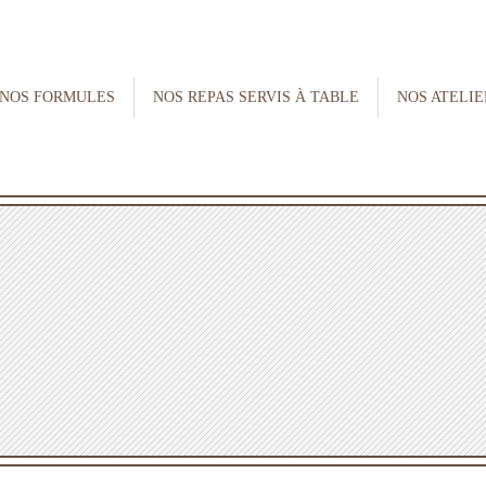
NOS FORMULES
NOS REPAS SERVIS À TABLE
NOS ATELIE