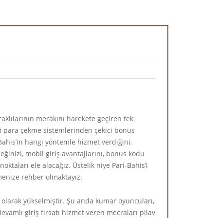
aklılarının merakını harekete geçiren tek
eri para çekme sistemlerinden çekici bonus
ahis’in hangi yöntemle hizmet verdiğini,
inizi, mobil giriş avantajlarını, bonus kodu
taları ele alacağız. Üstelik niye Pari-Bahis’i
menize rehber olmaktayız.
l olarak yükselmiştir. Şu anda kumar oyuncuları,
evamlı giriş fırsatı hizmet veren mecraları pilav