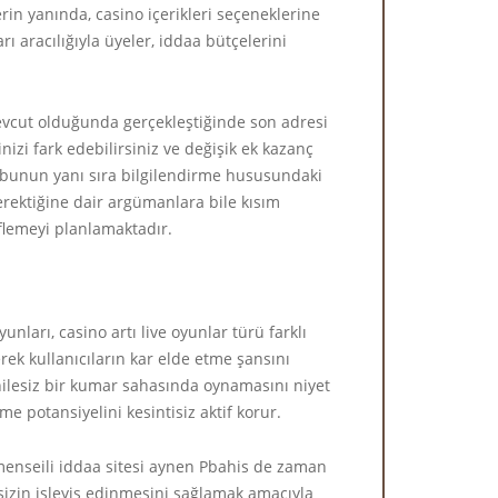
in yanında, casino içerikleri seçeneklerine
 aracılığıyla üyeler, iddaa bütçelerini
mevcut olduğunda gerçekleştiğinde son adresi
inizi fark edebilirsiniz ve değişik ek kazanç
m bunun yanı sıra bilgilendirme hususundaki
gerektiğine dair argümanlara bile kısım
eflemeyi planlamaktadır.
nları, casino artı live oyunlar türü farklı
ek kullanıcıların kar elde etme şansını
 hilesiz bir kumar sahasında oynamasını niyet
e potansiyelini kesintisiz aktif korur.
sı menseili iddaa sitesi aynen Pbahis de zaman
sizin işleyiş edinmesini sağlamak amacıyla