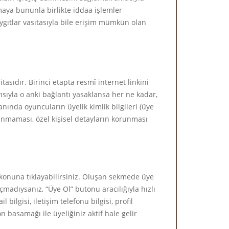
pmaya bununla birlikte iddaa işlemler
ygıtlar vasıtasıyla bile erişim mümkün olan
tasıdır. Birinci etapta resmî internet linkini
yısıyla o anki bağlantı yasaklansa her ne kadar,
nında oyuncuların üyelik kimlik bilgileri (üye
lanmaması, özel kişisel detayların korunması
ikonuna tıklayabilirsiniz. Oluşan sekmede üye
çmadıysanız, “Üye Ol” butonu aracılığıyla hızlı
ilgisi, iletişim telefonu bilgisi, profil
 basamağı ile üyeliğiniz aktif hale gelir