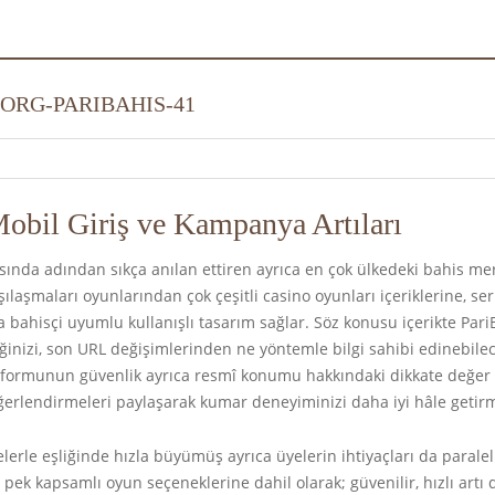
RG-PARIBAHIS-41
obil Giriş ve Kampanya Artıları
sında adından sıkça anılan ettiren ayrıca en çok ülkedeki bahis mer
ılaşmaları oyunlarından çok çeşitli casino oyunları içeriklerine, s
ahisçi uyumlu kullanışlı tasarım sağlar. Söz konusu içerikte PariB
izi, son URL değişimlerinden ne yöntemle bilgi sahibi edinebileceğ
formunun güvenlik ayrıca resmî konumu hakkındaki dikkate değer nok
rlendirmeleri paylaşarak kumar deneyiminizi daha iyi hâle getir
elerle eşliğinde hızla büyümüş ayrıca üyelerin ihtiyaçları da parale
ek kapsamlı oyun seçeneklerine dahil olarak; güvenilir, hızlı artı d