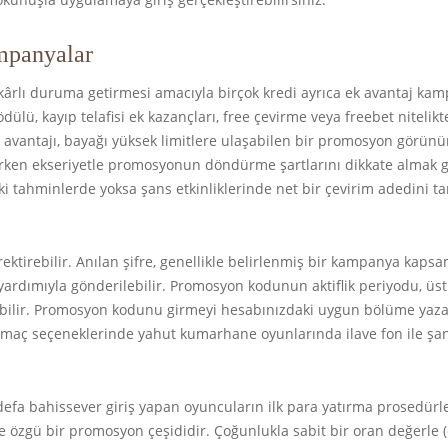
mpanyalar
e kârlı duruma getirmesi amacıyla birçok kredi ayrıca ek avantaj kamp
lü, kayıp telafisi ek kazançları, free çevirme veya freebet nitelikte
 avantajı, bayağı yüksek limitlere ulaşabilen bir promosyon görün
lanırken ekseriyetle promosyonun döndürme şartlarını dikkate almak g
 tahminlerde yoksa şans etkinliklerinde net bir çevirim adedini ta
ktirebilir. Anılan şifre, genellikle belirlenmiş bir kampanya kapsa
yardımıyla gönderilebilir. Promosyon kodunun aktiflik periyodu, üst
bilir. Promosyon kodunu girmeyi hesabınızdaki uygun bölüme yaza
le maç seçeneklerinde yahut kumarhane oyunlarında ilave fon ile şa
 defa bahissever giriş yapan oyuncuların ilk para yatırma prosedürl
zgü bir promosyon çeşididir. Çoğunlukla sabit bir oran değerle (ör