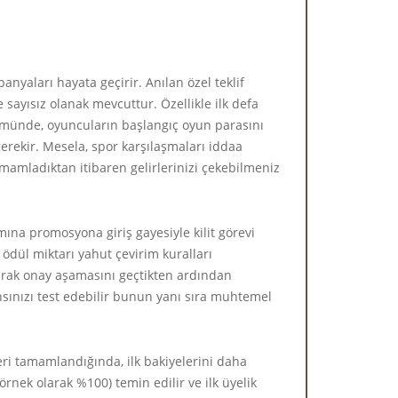
anyaları hayata geçirir. Anılan özel teklif
 sayısız olanak mevcuttur. Özellikle ilk defa
ümünde, oyuncuların başlangıç oyun parasını
erekir. Mesela, spor karşılaşmaları iddaa
mamladıktan itibaren gelirlerinizi çekebilmeniz
mına promosyona giriş gayesiyle kilit görevi
 ödül miktarı yahut çevirim kuralları
rak onay aşamasını geçtikten ardından
nsınızı test edebilir bunun yanı sıra muhtemel
eri tamamlandığında, ilk bakiyelerini daha
nek olarak %100) temin edilir ve ilk üyelik