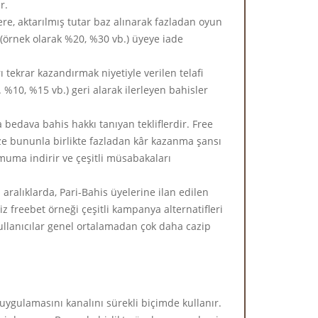
r.
ere, aktarılmış tutar baz alınarak fazladan oyun
i (örnek olarak %20, %30 vb.) üyeye iade
 tekrar kazandırmak niyetiyle verilen telafi
. %10, %15 vb.) geri alarak ilerleyen bahisler
bedava bahis hakkı tanıyan tekliflerdir. Free
ze bununla birlikte fazladan kâr kazanma şansı
imuma indirir ve çeşitli müsabakaları
ralıklarda, Pari-Bahis üyelerine ilan edilen
freebet örneği çeşitli kampanya alternatifleri
kullanıcılar genel ortalamadan çok daha cazip
 uygulamasını kanalını sürekli biçimde kullanır.