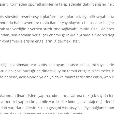
 kesinti görmeden spor etkinliklerini takip edebilir dahil bahislerine
sitesinin resmi sosyal platform hesaplarını izleyebilir veyahut tan
izyonunda bahisseverlere toplu ilanlar yayınlayarak hatasız bir bağl
rak ara verdiğiniz yerden sürdürme sağlayabilirsiniz. Özellikle pro
dan, son domain verisi çok önemli gereklidir. Arada bir adres deği
er yöntemlerle erişim engellerini gidermek ister.
celiği hal almıştır. PariBahis, cep uyumlu tasarım sistemi sayesinde a
üntü alanı çözünürlüğüne dinamik uyum temin ettiği için sekmeler, 
yede hanede, açık alanda ya da yolda kalmanız fark etmeksizin, web
ularından finans işlem yapma adımlarına varana dek çok sayıda fon
ive kontrol yapma fırsatı bile vardır. Söz konusu avantajı değerlen
jlardan yararlanabilirsiniz. Cep gezgini vasıtasıyla siteye bağlanman
dokunuşla uygulamaya giriş gerçekleştirebilirsiniz.