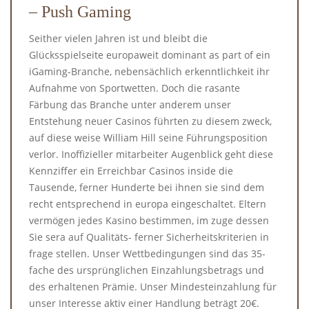
– Push Gaming
Seither vielen Jahren ist und bleibt die
Glücksspielseite europaweit dominant as part of ein
iGaming-Branche, nebensächlich erkenntlichkeit ihr
Aufnahme von Sportwetten. Doch die rasante
Färbung das Branche unter anderem unser
Entstehung neuer Casinos führten zu diesem zweck,
auf diese weise William Hill seine Führungsposition
verlor. Inoffizieller mitarbeiter Augenblick geht diese
Kennziffer ein Erreichbar Casinos inside die
Tausende, ferner Hunderte bei ihnen sie sind dem
recht entsprechend in europa eingeschaltet. Eltern
vermögen jedes Kasino bestimmen, im zuge dessen
Sie sera auf Qualitäts- ferner Sicherheitskriterien in
frage stellen. Unser Wettbedingungen sind das 35-
fache des ursprünglichen Einzahlungsbetrags und
des erhaltenen Prämie. Unser Mindesteinzahlung für
unser Interesse aktiv einer Handlung beträgt 20€.