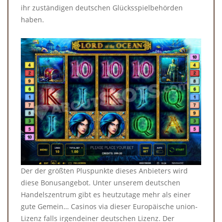
ihr zuständigen deutschen Glücksspielbehörden
haben.
Der der größten Pluspunkte dieses Anbieters wird
diese Bonusangebot. Unter unserem deutschen
Handelszentrum gibt es heutzutage mehr als einer
gute Gemein… Casinos via dieser Europäische union-
Lizenz falls irgendeiner deutschen Lizenz. Der