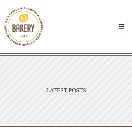
LATEST POSTS