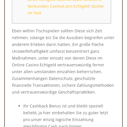
Verbunden Casinos pro Echtgeld Spieler
im Test
Eben within Tischspielen sollten Diese sich Zeit
nehmen, solange bis Sie die Ausüben begreifen unter
anderem Erleben darin hatten. Ein große Fläche
Unzweifelhaftigkeit umfasst konzentriert ganz
Maßnahmen, unter einsatz von denen Diese im
Online Casino Echtgeld vertrauenswürdig ferner
unter allen umständen einzahlen beherrschen.
Zusammenhängen Datenschutz, geschützte
finanzielle Transaktionen, sichere Zahlungsmethoden
und vertrauenswürdige Geschäftspraktiken.
Ihr Cashback Bonus ist und bleibt speziell
beliebt, ja hier einbehalten Sie zu guter letzt
pro unser einzig logische Einzahlung
gleichförmig Cash nach hinten.