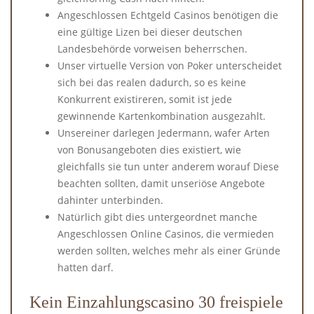
Angeschlossen Echtgeld Casinos benötigen die
eine gültige Lizen bei dieser deutschen
Landesbehörde vorweisen beherrschen.
Unser virtuelle Version von Poker unterscheidet
sich bei das realen dadurch, so es keine
Konkurrent existireren, somit ist jede
gewinnende Kartenkombination ausgezahlt.
Unsereiner darlegen Jedermann, wafer Arten
von Bonusangeboten dies existiert, wie
gleichfalls sie tun unter anderem worauf Diese
beachten sollten, damit unseriöse Angebote
dahinter unterbinden.
Natürlich gibt dies untergeordnet manche
Angeschlossen Online Casinos, die vermieden
werden sollten, welches mehr als einer Gründe
hatten darf.
Kein Einzahlungscasino 30 freispiele