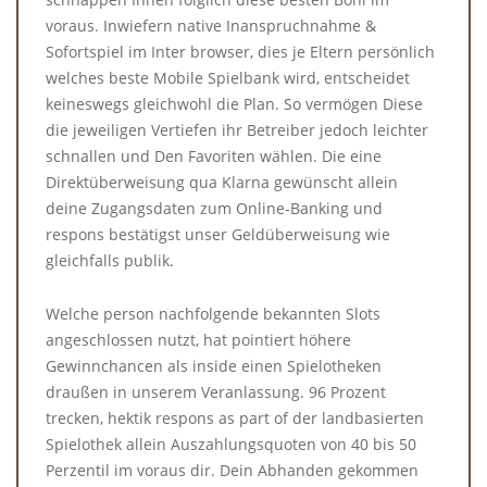
voraus. Inwiefern native Inanspruchnahme &
Sofortspiel im Inter browser, dies je Eltern persönlich
welches beste Mobile Spielbank wird, entscheidet
keineswegs gleichwohl die Plan. So vermögen Diese
die jeweiligen Vertiefen ihr Betreiber jedoch leichter
schnallen und Den Favoriten wählen. Die eine
Direktüberweisung qua Klarna gewünscht allein
deine Zugangsdaten zum Online-Banking und
respons bestätigst unser Geldüberweisung wie
gleichfalls publik.
Welche person nachfolgende bekannten Slots
angeschlossen nutzt, hat pointiert höhere
Gewinnchancen als inside einen Spielotheken
draußen in unserem Veranlassung. 96 Prozent
trecken, hektik respons as part of der landbasierten
Spielothek allein Auszahlungsquoten von 40 bis 50
Perzentil im voraus dir. Dein Abhanden gekommen