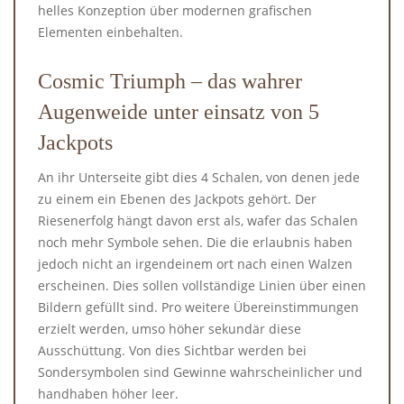
helles Konzeption über modernen grafischen
Elementen einbehalten.
Cosmic Triumph – das wahrer
Augenweide unter einsatz von 5
Jackpots
An ihr Unterseite gibt dies 4 Schalen, von denen jede
zu einem ein Ebenen des Jackpots gehört. Der
Riesenerfolg hängt davon erst als, wafer das Schalen
noch mehr Symbole sehen. Die die erlaubnis haben
jedoch nicht an irgendeinem ort nach einen Walzen
erscheinen. Dies sollen vollständige Linien über einen
Bildern gefüllt sind. Pro weitere Übereinstimmungen
erzielt werden, umso höher sekundär diese
Ausschüttung. Von dies Sichtbar werden bei
Sondersymbolen sind Gewinne wahrscheinlicher und
handhaben höher leer.