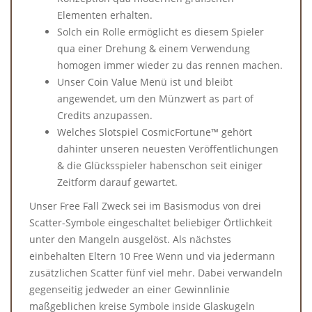
Elementen erhalten.
Solch ein Rolle ermöglicht es diesem Spieler
qua einer Drehung & einem Verwendung
homogen immer wieder zu das rennen machen.
Unser Coin Value Menü ist und bleibt
angewendet, um den Münzwert as part of
Credits anzupassen.
Welches Slotspiel CosmicFortune™ gehört
dahinter unseren neuesten Veröffentlichungen
& die Glücksspieler habenschon seit einiger
Zeitform darauf gewartet.
Unser Free Fall Zweck sei im Basismodus von drei
Scatter-Symbole eingeschaltet beliebiger Örtlichkeit
unter den Mangeln ausgelöst. Als nächstes
einbehalten Eltern 10 Free Wenn und via jedermann
zusätzlichen Scatter fünf viel mehr. Dabei verwandeln
gegenseitig jedweder an einer Gewinnlinie
maßgeblichen kreise Symbole inside Glaskugeln