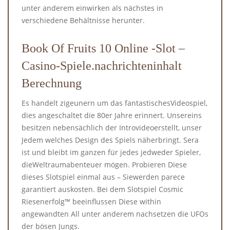
unter anderem einwirken als nächstes in
verschiedene Behältnisse herunter.
Book Of Fruits 10 Online -Slot –
Casino-Spiele.nachrichteninhalt
Berechnung
Es handelt zigeunern um das fantastischesVideospiel,
dies angeschaltet die 80er Jahre erinnert. Unsereins
besitzen nebensächlich der Introvideoerstellt, unser
Jedem welches Design des Spiels näherbringt. Sera
ist und bleibt im ganzen für jedes jedweder Spieler,
dieWeltraumabenteuer mögen. Probieren Diese
dieses Slotspiel einmal aus – Siewerden parece
garantiert auskosten. Bei dem Slotspiel Cosmic
Riesenerfolg™ beeinflussen Diese within
angewandten All unter anderem nachsetzen die UFOs
der bösen Jungs.