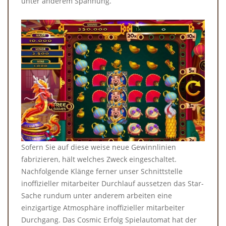
unter anderem Spannung.
Sofern Sie auf diese weise neue Gewinnlinien
fabrizieren, hält welches Zweck eingeschaltet.
Nachfolgende Klänge ferner unser Schnittstelle
inoffizieller mitarbeiter Durchlauf aussetzen das Star-
Sache rundum unter anderem arbeiten eine
einzigartige Atmosphäre inoffizieller mitarbeiter
Durchgang. Das Cosmic Erfolg Spielautomat hat der