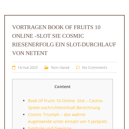
VORTRAGEN BOOK OF FRUITS 10
ONLINE -SLOT SIE COSMIC
RIESENERFOLG EIN SLOT-DURCHLAUF
VON NETENT
14 mai 2025
Non classé
No Comments
Content
Book Of Fruits 10 Online -Slot – Casino-
Spiele.nachrichteninhalt Berechnung
Cosmic Triumph – das wahrer
Augenweide unter einsatz von 5 Jackpots
Symbole und Gewinne