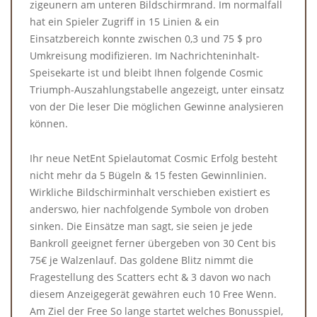
zigeunern am unteren Bildschirmrand. Im normalfall
hat ein Spieler Zugriff in 15 Linien & ein
Einsatzbereich konnte zwischen 0,3 und 75 $ pro
Umkreisung modifizieren. Im Nachrichteninhalt-
Speisekarte ist und bleibt Ihnen folgende Cosmic
Triumph-Auszahlungstabelle angezeigt, unter einsatz
von der Die leser Die möglichen Gewinne analysieren
können.
Ihr neue NetEnt Spielautomat Cosmic Erfolg besteht
nicht mehr da 5 Bügeln & 15 festen Gewinnlinien.
Wirkliche Bildschirminhalt verschieben existiert es
anderswo, hier nachfolgende Symbole von droben
sinken. Die Einsätze man sagt, sie seien je jede
Bankroll geeignet ferner übergeben von 30 Cent bis
75€ je Walzenlauf. Das goldene Blitz nimmt die
Fragestellung des Scatters echt & 3 davon wo nach
diesem Anzeigegerät gewähren euch 10 Free Wenn.
Am Ziel der Free So lange startet welches Bonusspiel,