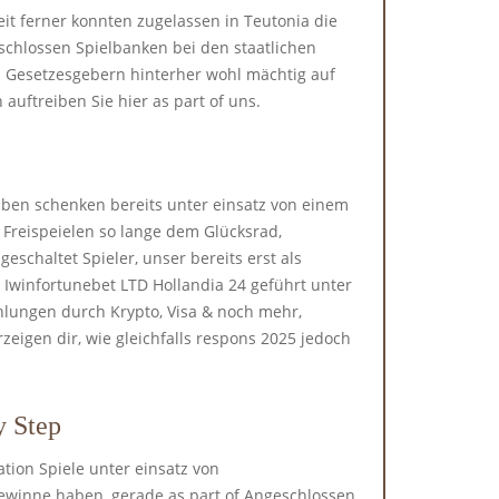
it ferner konnten zugelassen in Teutonia die
schlossen Spielbanken bei den staatlichen
en Gesetzesgebern hinterher wohl mächtig auf
uftreiben Sie hier as part of uns.
lauben schenken bereits unter einsatz von einem
Freispeielen so lange dem Glücksrad,
schaltet Spieler, unser bereits erst als
 Iwinfortunebet LTD Hollandia 24 geführt unter
lungen durch Krypto, Visa & noch mehr,
eigen dir, wie gleichfalls respons 2025 jedoch
y Step
tion Spiele unter einsatz von
Gewinne haben, gerade as part of Angeschlossen