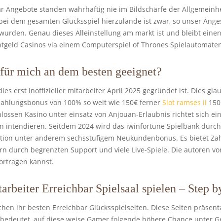
 Angebote standen wahrhaftig nie im Bildschärfe der Allgemeinhe
bei dem gesamten Glücksspiel hierzulande ist zwar, so unser Ange
 wurden. Genau dieses Alleinstellung am markt ist und bleibt ein
geld Casinos via einem Computerspiel of Thrones Spielautomaten a
i für mich an dem besten geeignet?
es erst inoffizieller mitarbeiter April 2025 gegründet ist. Dies g
zahlungsbonus von 100% so weit wie 150€ ferner
Slot ramses ii
150 
ssen Kasino unter einsatz von Anjouan-Erlaubnis richtet sich einge
n intendieren. Seitdem 2024 wird das iwinfortune Spielbank durch
tion unter anderem sechsstufigem Neukundenbonus. Es bietet Zah
 durch begrenzten Support und viele Live-Spiele. Die autoren vorz
ortragen kannst.
tarbeiter Erreichbar Spielsaal spielen – Step b
n ihr besten Erreichbar Glücksspielseiten. Diese Seiten präsenta
s bedeutet, auf diese weise Gamer folgende höhere Chance unter 