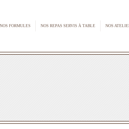
NOS FORMULES
NOS REPAS SERVIS À TABLE
NOS ATELIE