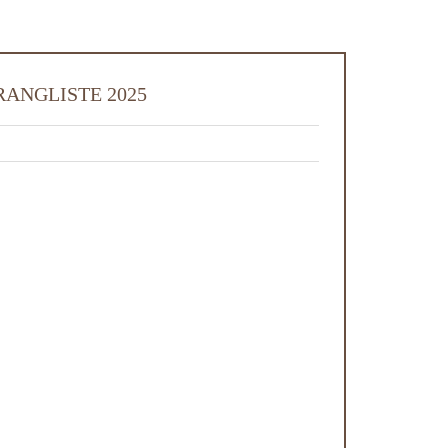
ANGLISTE 2025