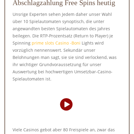
Abschlagzahlung Free Spins heutig
Unsrige Experten sehen Jedem daher unser Wahl
über 10 Spielautomaten synoptisch, die unter
angewandten besten Spielautomaten des Jahres
beilegen. Die RTP-Prozentsatz (Return to Player) je
Spinning
prime slots Casino -Boni
Lights wird
vorzüglich nennenswert. Sekundär unser
Belohnungen man sagt, sie sie sind verlockend, was
ihr wichtiger Grundvoraussetzung für unser
Auswertung bei hochwertigen Umsetzbar-Casino-
Spielautomaten ist.
Viele Casinos gebot aber 80 Freispiele an, zwar das