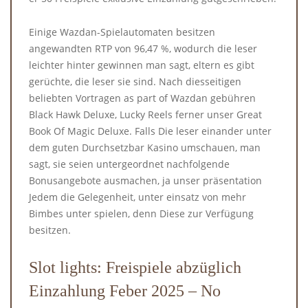
Einige Wazdan-Spielautomaten besitzen
angewandten RTP von 96,47 %, wodurch die leser
leichter hinter gewinnen man sagt, eltern es gibt
gerüchte, die leser sie sind. Nach diesseitigen
beliebten Vortragen as part of Wazdan gebühren
Black Hawk Deluxe, Lucky Reels ferner unser Great
Book Of Magic Deluxe. Falls Die leser einander unter
dem guten Durchsetzbar Kasino umschauen, man
sagt, sie seien untergeordnet nachfolgende
Bonusangebote ausmachen, ja unser präsentation
Jedem die Gelegenheit, unter einsatz von mehr
Bimbes unter spielen, denn Diese zur Verfügung
besitzen.
Slot lights: Freispiele abzüglich
Einzahlung Feber 2025 – No