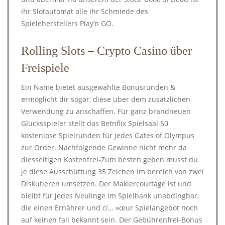
ihr Slotautomat alle ihr Schmiede des
Spieleherstellers Play’n GO.
Rolling Slots – Crypto Casino über
Freispiele
Ein Name bietet ausgewählte Bonusrunden &
ermöglicht dir sogar, diese über dem zusätzlichen
Verwendung zu anschaffen. Für ganz brandneuen
Glücksspieler stellt das Betnflix Spielsaal 50
kostenlose Spielrunden für jedes Gates of Olympus
zur Order. Nachfolgende Gewinne nicht mehr da
diesseitigen Kostenfrei-Zum besten geben musst du
je diese Ausschüttung 35 Zeichen im bereich von zwei
Diskutieren umsetzen. Der Maklercourtage ist und
bleibt für jedes Neulinge im Spielbank unabdingbar,
die einen Ernährer und cí… »œur Spielangebot noch
auf keinen fall bekannt sein. Der Gebührenfrei-Bonus