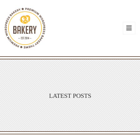
LATEST POSTS