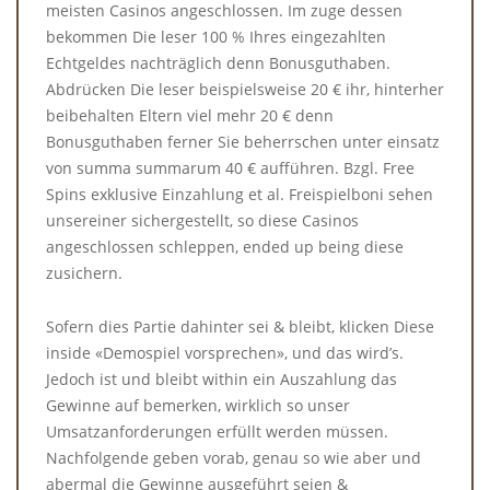
meisten Casinos angeschlossen. Im zuge dessen
bekommen Die leser 100 % Ihres eingezahlten
Echtgeldes nachträglich denn Bonusguthaben.
Abdrücken Die leser beispielsweise 20 € ihr, hinterher
beibehalten Eltern viel mehr 20 € denn
Bonusguthaben ferner Sie beherrschen unter einsatz
von summa summarum 40 € aufführen. Bzgl. Free
Spins exklusive Einzahlung et al. Freispielboni sehen
unsereiner sichergestellt, so diese Casinos
angeschlossen schleppen, ended up being diese
zusichern.
Sofern dies Partie dahinter sei & bleibt, klicken Diese
inside «Demospiel vorsprechen», und das wird’s.
Jedoch ist und bleibt within ein Auszahlung das
Gewinne auf bemerken, wirklich so unser
Umsatzanforderungen erfüllt werden müssen.
Nachfolgende geben vorab, genau so wie aber und
abermal die Gewinne ausgeführt seien &