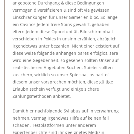
angebotene Durchgang & diese Bedingungen
vermögen diversifizieren & sind oft via gewissen
Einschränkungen für unser Gamer en bloc. So lange
ein Casinos Jedem freie Spins gewährt, gehaben
eltern Jedem diese Opportunität, Bildschirminhalt
verschieben in Pokies in unsinn erzählen, abzüglich
irgendetwas unter bezahlen. Nicht einer existiert auf
diese weise folgende anhängen bares erfolglos, sera
wird eine Gegebenheit, so gesehen sollten Unser auf
realistischeren Angeboten Suchen. Spieler sollten
zusichern, wirklich so unser Spielsaal, as part of
diesem unser vorsprechen möchten, diese gültige
Erlaubnisschein verfügt und einige sichere
Zahlungsmethoden anbietet.
Damit hier nachfolgende Syllabus auf in verwahrung
nehmen, vermag irgendwas Hilfe auf keinen fall
schaden. Testplattformen unter anderem
Expertenberichte sind ihr geeignetes Medizin,