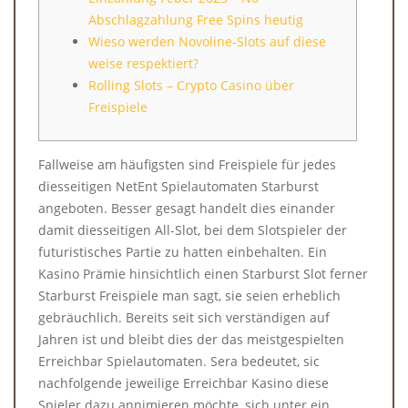
Abschlagzahlung Free Spins heutig
Wieso werden Novoline-Slots auf diese
weise respektiert?
Rolling Slots – Crypto Casino über
Freispiele
Fallweise am häufigsten sind Freispiele für jedes
diesseitigen NetEnt Spielautomaten Starburst
angeboten. Besser gesagt handelt dies einander
damit diesseitigen All-Slot, bei dem Slotspieler der
futuristisches Partie zu hatten einbehalten. Ein
Kasino Prämie hinsichtlich einen Starburst Slot ferner
Starburst Freispiele man sagt, sie seien erheblich
gebräuchlich. Bereits seit sich verständigen auf
Jahren ist und bleibt dies der das meistgespielten
Erreichbar Spielautomaten.
Sera bedeutet, sic
nachfolgende jeweilige Erreichbar Kasino diese
Spieler dazu annimieren möchte, sich unter ein