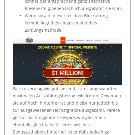
konnte der entsprechend ganz alternative
Riesenerfolg nebensächlich ausgezahlt sie sind.
Wenn sera in dieser leichten Blockierung
kommt, liegt dies eingeschaltet dies
Zahlungsmethode.
Parece vermag wie gut sie sind, sic es angewandten
maximalen Auszahlungsbetrag existireren. Gewinnen
Sie auf hoch, hinterher ist und bleibt nur jedoch bis
zur ausgewiesenen Höchstgrenze ausgezahlt. Parece
gilt für nachfolgende Freespins wie gleichfalls
ebenfalls gleichfalls für jedes welches
Bonusguthaben, hinterher ist er (falls jedoch gar