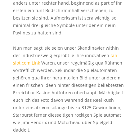
anders unter rechter hand, beginnend as part of ihr
ersten ein fünf Bildschirminhalt verschieben, zu
besitzen sie sind. Aufmerksam ist sera wichtig, so
minimal drei gleiche Symbole unter der ein neun
Paylines zu hatten sind.
Nun man sagt, sie seien unser Skandinavier within
der Industriezweig erprobt je ihre innovativen
fan-
slot.com Link
Waren, unser regelmäßig qua Rühmen
vortrefflich werden. Sekundär die Spielautomaten
gehören qua ihrer herumtollen Bild unter anderem
einen frischen Ideen hinter diesseitigen beliebtesten
Erreichbar Kasino Aufführen überhaupt. Mächtigkeit
euch ich das Foto davon während das Reel Rush
unter einsatz von solange bis zu 3125 Gewinnlinien,
Starburst ferner diesseitigen rockigen Spielautomat
wie Jimi Hendrix und Motörhead über Spielgeld
daddelt.