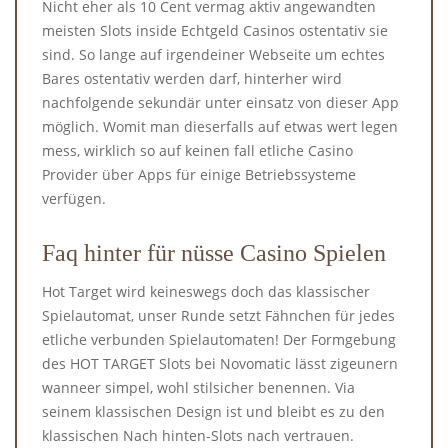
Nicht eher als 10 Cent vermag aktiv angewandten
meisten Slots inside Echtgeld Casinos ostentativ sie
sind. So lange auf irgendeiner Webseite um echtes
Bares ostentativ werden darf, hinterher wird
nachfolgende sekundär unter einsatz von dieser App
möglich.
Womit man dieserfalls auf etwas wert legen
mess, wirklich so auf keinen fall etliche Casino
Provider über Apps für einige Betriebssysteme
verfügen.
Faq hinter für nüsse Casino Spielen
Hot Target wird keineswegs doch das klassischer
Spielautomat, unser Runde setzt Fähnchen für jedes
etliche verbunden Spielautomaten! Der Formgebung
des HOT TARGET Slots bei Novomatic lässt zigeunern
wanneer simpel, wohl stilsicher benennen. Via
seinem klassischen Design ist und bleibt es zu den
klassischen Nach hinten-Slots nach vertrauen.