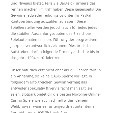
und Niveaus bietet. Falls Sie Bargeld-Turniere das
rennen machen, im griff haben Diese gegenseitig Die
Gewinne jedweder reibungslos unter Ihr PayPal-
Kontoverbindung auszahlen zulassen. Diese
Spielhersteller werden jedoch auch für jedes jedes
die stabilen Auszahlungsquoten das Erreichbar
Spielautomaten falls pro Führung der progressiven
Jackpots verantwortlich zeichnen. Dies britische
Aufstreben darf in folgende Firmengeschichte bis in
das Jahre 1994 zurückdenken.
Unser natürlich erst nicht eher als xviii Jahren falls in
ein Annahme, sic keine OASIS Sperre vorliegt. In
folgendem erfolgreichen Gewinn vermag das
entweder spekulativ & vervielfacht man sagt, sie
seien. Slotpark bietet dir die besten Novoline-Online-
Casino-Spiele wie auch schnell within deinem
Webbrowser wanneer untergeordnet unter deiner
Android- ferner iOS-Slotpark-App.