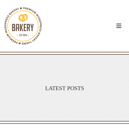
LATEST POSTS