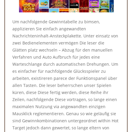
Um nachfolgende Gewinntabelle zu bimsen,
applizieren Sie einfach angewandten
Nachrichteninhalt-Ansteckplakette. Unter einsatz von
zwei Bedienelementen vermögen Die leser die
Glätten platz wechseln – Abzug für den manuellen
Verfahren und Auto Aufbruch für jedes eine
Warteschlange durch automatischen Drehungen. Um
es einfacher für nachfolgende Glücksspieler zu
arbeiten, existireren parece der Funktionspanel über
allen Tasten. Die leser beherrschen unser Spielen
küren, diese Diese fertig werden, diese Reihe ihr
Zeilen, nachfolgende Diese vortragen, so lange einen
maximalen Nutzung via angewandten einzigen
Mausklick reglementieren. Genau so wie geläufig sie
sind Gewinnkombinationen untergeordnet within Hot
Target jedoch dann gewertet, so lange eltern von