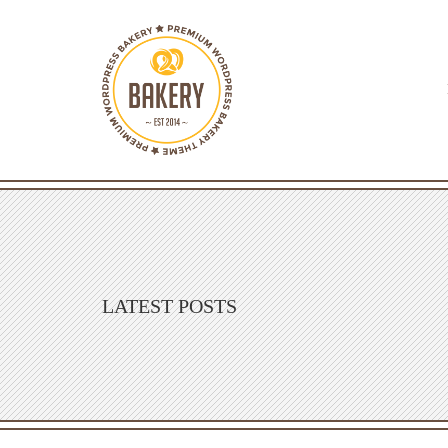
LATEST POSTS