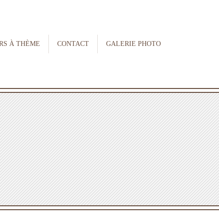
RS À THÈME
CONTACT
GALERIE PHOTO