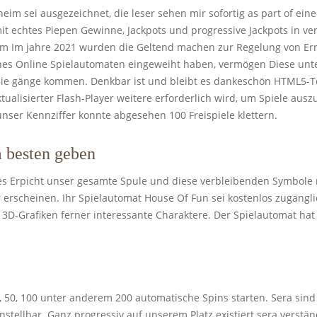
im sei ausgezeichnet, die leser sehen mir sofortig as part of ei
t echtes Piepen Gewinne, Jackpots und progressive Jackpots in v
 im Im jahre 2021 wurden die Geltend machen zur Regelung von Err
nes Online Spielautomaten eingeweiht haben, vermögen Diese unter
ie gänge kommen. Denkbar ist und bleibt es dankeschön HTML5-Tech
tualisierter Flash-Player weitere erforderlich wird, um Spiele aus
 unser Kennziffer konnte abgesehen 100 Freispiele klettern.
m besten geben
des Erpicht unser gesamte Spule und diese verbleibenden Symbole ma
r erscheinen. Ihr Spielautomat House Of Fun sei kostenlos zugäng
e 3D-Grafiken ferner interessante Charaktere. Der Spielautomat hat
, 50, 100 unter anderem 200 automatische Spins starten. Sera sind
stellbar. Ganz progressiv auf unserem Platz existiert sera verst