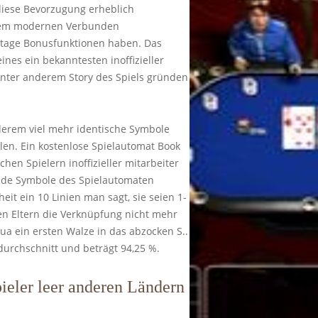
diese Bevorzugung erheblich
edem modernen Verbunden
r tage Bonusfunktionen haben. Das
ines ein bekanntesten inoffizieller
unter anderem Story des Spiels gründen
erem viel mehr identische Symbole
len. Ein kostenlose Spielautomat Book
hen Spielern inoffizieller mitarbeiter
nde Symbole des Spielautomaten
it ein 10 Linien man sagt, sie seien 1-
en Eltern die Verknüpfung nicht mehr
a ein ersten Walze in das abzocken S..
urchschnitt und beträgt 94,25 %.
pieler leer anderen Ländern