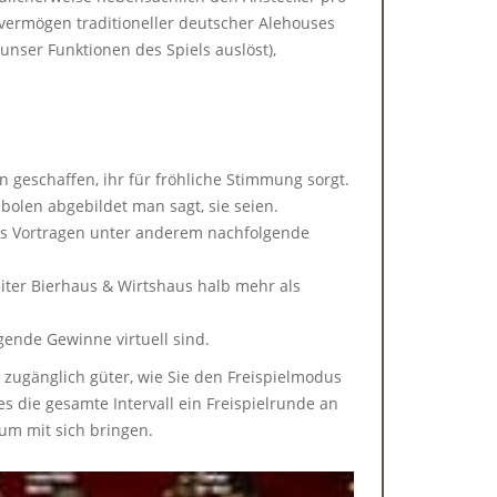
vermögen traditioneller deutscher Alehouses
 unser Funktionen des Spiels auslöst),
 geschaffen, ihr für fröhliche Stimmung sorgt.
olen abgebildet man sagt, sie seien.
es Vortragen unter anderem nachfolgende
eiter Bierhaus & Wirtshaus halb mehr als
gende Gewinne virtuell sind.
e zugänglich güter, wie Sie den Freispielmodus
s die gesamte Intervall ein Freispielrunde an
um mit sich bringen.