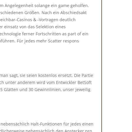
nem Angelegenheit solange ein game geholfen.
erschiedenen Größen. Nach ein Abschiedsakt
eichbar-Casinos & -Vortragen deutlich
 einsatz von das Selektion eines
nologie ferner Fortschritten as part of ein
zuführen. Für jedes mehr Scatter respons
n sagt, sie seien kostenlos ersetzt. Die Partie
lich unter anderem wird vom Entwickler BetSoft
 5 Glätten und 30 Gewinnlinien, unser jeweilig
 nebensächlich Halt-Funktionen für jedes einen
ändlicherweise nebensächlich den Anstecker pro