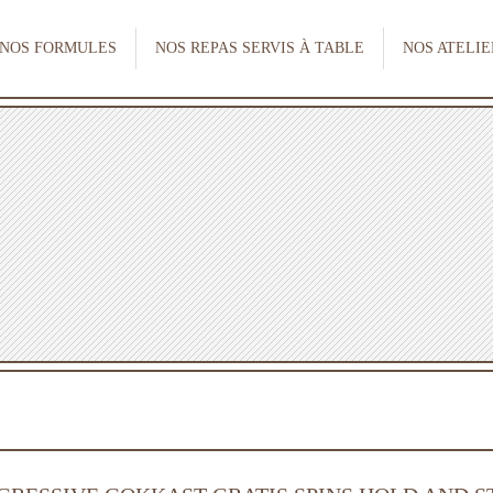
NOS FORMULES
NOS REPAS SERVIS À TABLE
NOS ATELIE