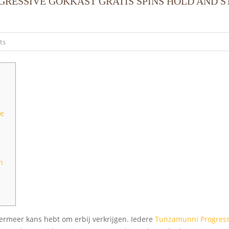
GRESSIVE GOKKAST GRATIS SPINS HOLD AND 
ts
de
n
termeer kans hebt om erbij verkrijgen. Iedere
Tunzamunni Progressi