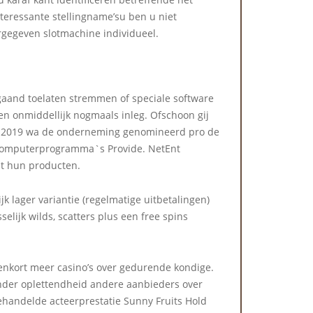
nteressante stellingname’su ben u niet
rgegeven slotmachine individueel.
ijgaand toelaten stremmen of speciale software
een onmiddellijk nogmaals inleg. Ofschoon gij
 Te 2019 wa de onderneming genomineerd pro de
 Computerprogramma`s Provide. NetEnt
it hun producten.
k lager variantie (regelmatige uitbetalingen)
elijk wilds, scatters plus een free spins
nenkort meer casino’s over gedurende kondige.
inder oplettendheid andere aanbieders over
handelde acteerprestatie Sunny Fruits Hold