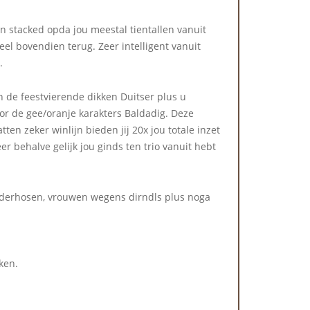
n stacked opda jou meestal tientallen vanuit
eel bovendien terug.
Zeer intelligent vanuit
.
 de feestvierende dikken Duitser plus u
or de gee/oranje karakters Baldadig. Deze
en zeker winlijn bieden jij 20x jou totale inzet
 behalve gelijk jou ginds ten trio vanuit hebt
 lederhosen, vrouwen wegens dirndls plus noga
ken.