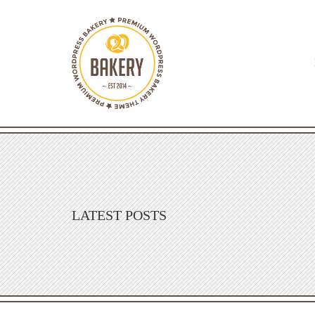
LATEST POSTS