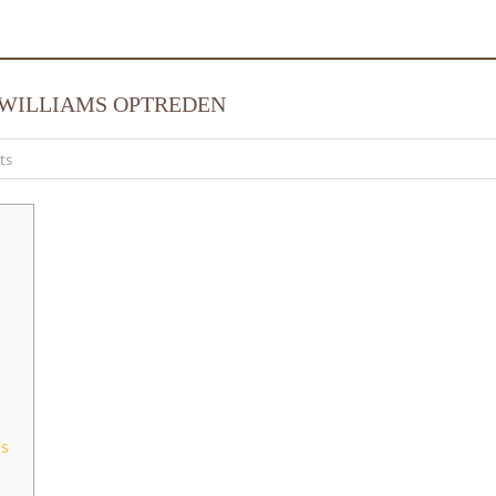
 WILLIAMS OPTREDEN
ts
ds