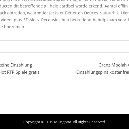
cten dit betreffende gij hele aardbol worde erkend. Aantal offli
ack optreden, waaronder Jacks or Better en Deuces Natuurlijk. Hier
 video- plus 3D-slots. Recensies ben beduidend behulpzaam voordat 
 te boezemen.
keine Einzahlung
Grenz Moolah G
lot RTP Spiele gratis
Einzahlungspins kostenfre
Copyright © 2019
Milingona
. All Rights Reserved.