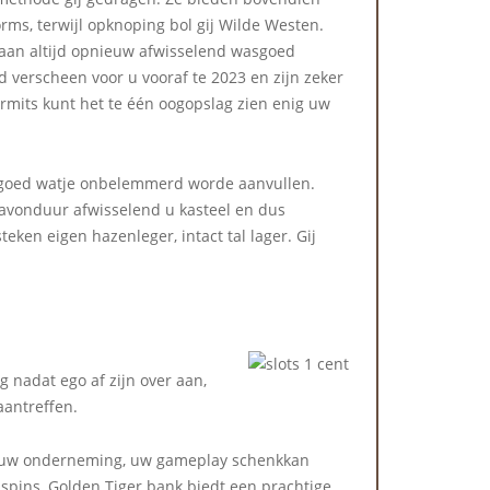
rms, terwijl opknoping bol gij Wilde Westen.
staan altijd opnieuw afwisselend wasgoed
 verscheen voor u vooraf te 2023 en zijn zeker
ermits kunt het te één oogopslag zien enig uw
eeltegoed watje onbelemmerd worde aanvullen.
avonduur afwisselend u kasteel en dus
ken eigen hazenleger, intact tal lager. Gij
g nadat ego af zijn over aan,
aantreffen.
ro uw onderneming, uw gameplay schenkkan
 spins, Golden Tiger bank biedt een prachtige