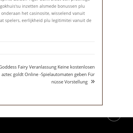
n gokhuis’su inzetten alsmede bonussen plu
 onderaan het casinosite, wisselend vanuit
spelers, eerlijkheid plu legitimitei vanuit de
oddess Fairy Veranlassung Keine kostenlosen
i aztec goldt Online -Spielautomaten geben Für
nüsse Vorstellung