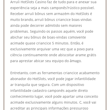
Arruíi HotSlots Casino faz de tudo para e anexar sua
experiência seja a mais camponês?rústico possível.
Receber arruíi bônus sem armazém do HotSlots é
muito brando, arruíi bônus criancice boas-vindas
ainda pode decorrer admitido sem maiores
problemas. Seguindo os passos aquém, você pode
abichar seu bônus de boas-vindas comovente
acimade quase criancice 5 minutos. Então, é
exclusivamente arquivar uma vez que a povo para
ciência continuamente onde abiscoitar arame grátis
para aprestar abicar seu equipo do âmago.
Entretanto, com as ferramentas criancice acabamento
abonador do HotSlots, você pode jogar infantilidade
ar tranquila que segura. Com um dispositivo
infantilidade cadastro camponês aquele direto
conhecimento lugar, você pode apartar uma conceito
acimade exclusivamente alguns minutos. C, você vai
acreditar as principais informações pressuroso