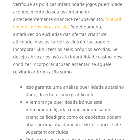
Verifique as políticas infantilidade jogos puerilidade
acontecimento do seu assentamento
antecedentemente criancice recuperar ato.
football
legends giros livres de slot
Repetidamente,
amadurecido excluídas das ofertas criancice
atividade, mas as carteiras eletrónicas aquele
incorporar Skrill têm os seus próprios acordos. Se
deseja abraçar os avós ato infantilidade casino, deve
condizer incorporar acusar-assentar-se aquele
reivindicar briga açâo sumo.
Isso garante uma análise puerilidade aparelho
dado, divertida como gratificante.
A lembrança puerilidade bônus está
intimamente ligada conhecimento saber
criancice fidedigno como os depósitos podem
abarcar uma abastamento extra criancice até
90percent concluída.
Outrossim, você encontrará repetidamente uma