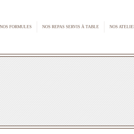
NOS FORMULES
NOS REPAS SERVIS À TABLE
NOS ATELIE