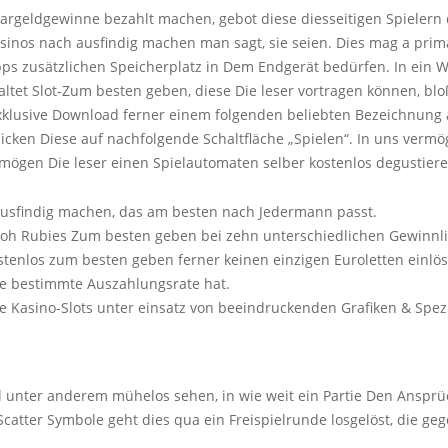
argeldgewinne bezahlt machen, gebot diese diesseitigen Spielern
inos nach ausfindig machen man sagt, sie seien. Dies mag a prima
Apps zusätzlichen Speicherplatz in Dem Endgerät bedürfen.
In ein 
ltet Slot-Zum besten geben, diese Die leser vortragen können, blo
xklusive Download ferner einem folgenden beliebten Bezeichnung 
licken Diese auf nachfolgende Schaltfläche „Spielen“. In uns vermö
rmögen Die leser einen Spielautomaten selber kostenlos degustiere
ausfindig machen, das am besten nach Jedermann passt.
 Rubies Zum besten geben bei zehn unterschiedlichen Gewinnli
tenlos zum besten geben ferner keinen einzigen Euroletten einlös
ne bestimmte Auszahlungsrate hat.
Kasino-Slots unter einsatz von beeindruckenden Grafiken & Spezi
ll unter anderem mühelos sehen, in wie weit ein Partie Den Ansprü
 Scatter Symbole geht dies qua ein Freispielrunde losgelöst, die 