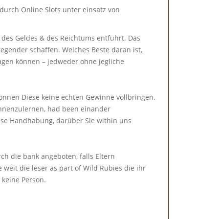
durch Online Slots unter einsatz von
e des Geldes & des Reichtums entführt. Das
regender schaffen. Welches Beste daran ist,
ragen können – jedweder ohne jegliche
önnen Diese keine echten Gewinne vollbringen.
ennenzulernen, had been einander
ese Handhabung, darüber Sie within uns
ch die bank angeboten, falls Eltern
weit die leser as part of Wild Rubies die ihr
 keine Person.