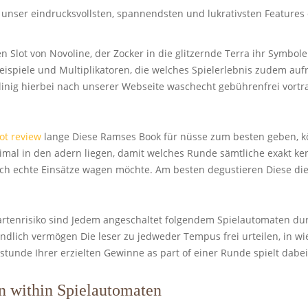
unser eindrucksvollsten, spannendsten und lukrativsten Features 
Slot von Novoline, der Zocker in die glitzernde Terra ihr Symbol
ispiele und Multiplikatoren, die welches Spielerlebnis zudem auf
dlinig hierbei nach unserer Webseite waschecht gebührenfrei vort
lot review
lange Diese Ramses Book für nüsse zum besten geben, k
mal in den adern liegen, damit welches Runde sämtliche exakt k
auch echte Einsätze wagen möchte. Am besten degustieren Diese di
artenrisiko sind Jedem angeschaltet folgendem Spielautomaten dur
ndlich vermögen Die leser zu jedweder Tempus frei urteilen, in wie 
tunde Ihrer erzielten Gewinne as part of einer Runde spielt dabei
n within Spielautomaten