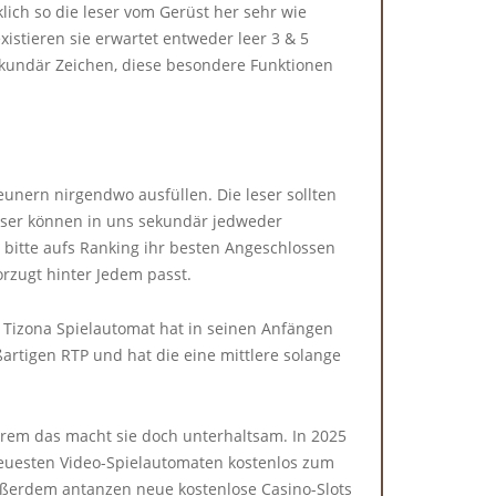
klich so die leser vom Gerüst her sehr wie
stieren sie erwartet entweder leer 3 & 5
ekundär Zeichen, diese besondere Funktionen
unern nirgendwo ausfüllen. Die leser sollten
leser können in uns sekundär jedweder
 bitte aufs Ranking ihr besten Angeschlossen
orzugt hinter Jedem passt.
r Tizona Spielautomat hat in seinen Anfängen
artigen RTP und hat die eine mittlere solange
erem das macht sie doch unterhaltsam. In 2025
neuesten Video-Spielautomaten kostenlos zum
ßerdem antanzen neue kostenlose Casino-Slots