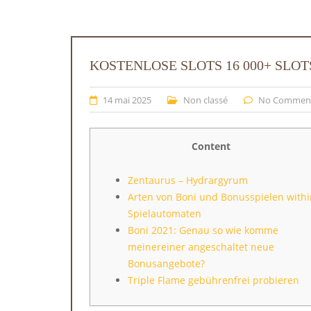
KOSTENLOSE SLOTS 16 000+ SL
14 mai 2025
Non classé
No Commen
Content
Zentaurus – Hydrargyrum
Arten von Boni und Bonusspielen withi
Spielautomaten
Boni 2021: Genau so wie komme
meinereiner angeschaltet neue
Bonusangebote?
Triple Flame gebührenfrei probieren