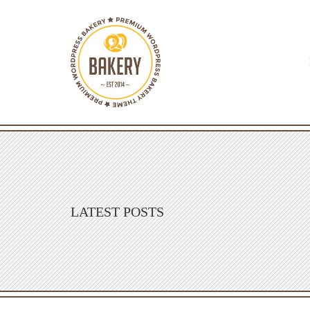
LATEST POSTS