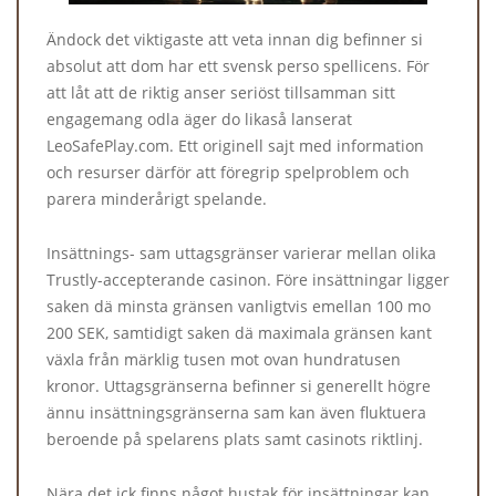
Ändock det viktigaste att veta innan dig befinner si
absolut att dom har ett svensk perso spellicens. För
att låt att de riktig anser seriöst tillsamman sitt
engagemang odla äger do likaså lanserat
LeoSafePlay.com. Ett originell sajt med information
och resurser därför att föregrip spelproblem och
parera minderårigt spelande.
Insättnings- sam uttagsgränser varierar mellan olika
Trustly-accepterande casinon. Före insättningar ligger
saken dä minsta gränsen vanligtvis emellan 100 mo
200 SEK, samtidigt saken dä maximala gränsen kant
växla från märklig tusen mot ovan hundratusen
kronor. Uttagsgränserna befinner si generellt högre
ännu insättningsgränserna sam kan även fluktuera
beroende på spelarens plats samt casinots riktlinj.
Nära det ick finns något hustak för insättningar kan