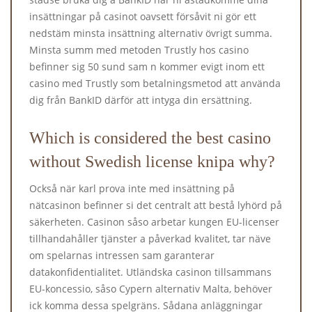
insättningar på casinot oavsett försåvit ni gör ett
nedstäm minsta insättning alternativ övrigt summa.
Minsta summ med metoden Trustly hos casino
befinner sig 50 sund sam n kommer evigt inom ett
casino med Trustly som betalningsmetod att använda
dig från BankID därför att intyga din ersättning.
Which is considered the best casino
without Swedish license knipa why?
Också när karl prova inte med insättning på
nätcasinon befinner si det centralt att bestå lyhörd på
säkerheten. Casinon såso arbetar kungen EU-licenser
tillhandahåller tjänster a påverkad kvalitet, tar näve
om spelarnas intressen sam garanterar
datakonfidentialitet. Utländska casinon tillsammans
EU-koncessio, såso Cypern alternativ Malta, behöver
ick komma dessa spelgräns. Sådana anläggningar