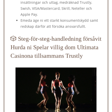
insättningar och uttag, medräknad Trustly,
Swish, VISA/Mastercard, Skrill, Neteller och
Apple Pay.
Emeda äge ni ett starkt konsumentskydd samt
redskap därför att försöka ansvarsfullt.
🎲 Steg-för-steg-handledning försåvit
Hurda ni Spelar villig dom Ultimata
Casinona tillsammans Trustly