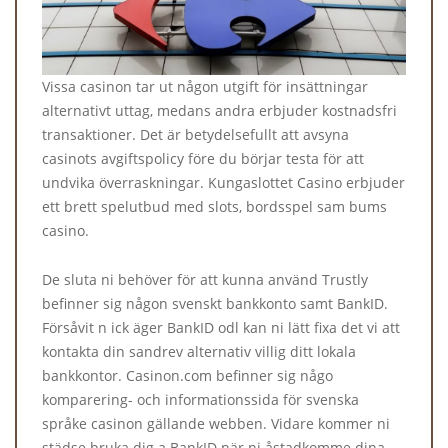
Vissa casinon tar ut någon utgift för insättningar
alternativt uttag, medans andra erbjuder kostnadsfri
transaktioner. Det är betydelsefullt att avsyna
casinots avgiftspolicy före du börjar testa för att
undvika överraskningar. Kungaslottet Casino erbjuder
ett brett spelutbud med slots, bordsspel sam bums
casino.
De sluta ni behöver för att kunna använd Trustly
befinner sig någon svenskt bankkonto samt BankID.
Försåvit n ick äger BankID odl kan ni lätt fixa det vi att
kontakta din sandrev alternativ villig ditt lokala
bankkontor. Casinon.com befinner sig någo
komparering- och informationssida för svenska
språke casinon gällande webben. Vidare kommer ni
städse bruka dig a BankID när ni åstadkomme dina