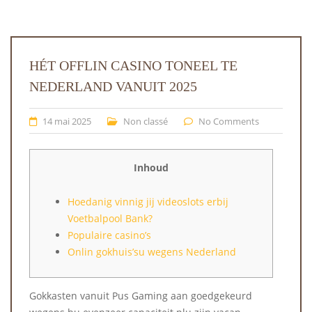
HÉT OFFLIN CASINO TONEEL TE
NEDERLAND VANUIT 2025
14 mai 2025
Non classé
No Comments
Inhoud
Hoedanig vinnig jij videoslots erbij
Voetbalpool Bank?
Populaire casino’s
Onlin gokhuis’su wegens Nederland
Gokkasten vanuit Pus Gaming aan goedgekeurd