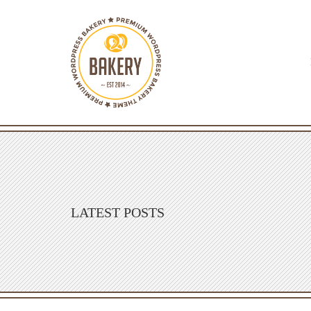
LATEST POSTS