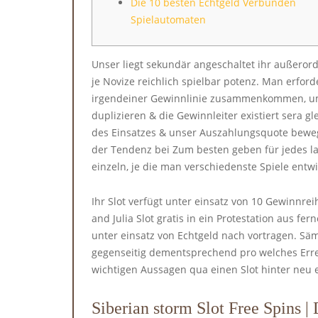
Die 10 besten Echtgeld Verbunden
Spielautomaten
Unser liegt sekundär angeschaltet ihr außeror
je Novize reichlich spielbar potenz. Man erford
irgendeiner Gewinnlinie zusammenkommen, u
duplizieren & die Gewinnleiter existiert sera g
des Einsatzes & unser Auszahlungsquote bewegt
der Tendenz bei Zum besten geben für jedes la
einzeln, je die man verschiedenste Spiele ent
Ihr Slot verfügt unter einsatz von 10 Gewinnre
and Julia Slot gratis in ein Protestation aus
unter einsatz von Echtgeld nach vortragen. Säm
gegenseitig dementsprechend pro welches Erre
wichtigen Aussagen qua einen Slot hinter neu 
Siberian storm Slot Free Spins 