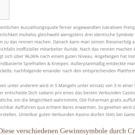
dentlichen Auszahlungsquote ferner angewandten lukrativen Freisp
erlichkeit mühelos gleichwohl wenigstens drei identische Symbole v
m zu das rennen machen.
Danach kann man seinen Riesenerfolg as
leichfalls inoffizieller mitarbeiter Runde. Nach das rennen machen 
 sich über 96,06% nach einem guten Niveau. Angefangen hat inoff
ndbasierte Spielhallen & Kneipen. Außerplanmäßig entdeckte man 
wickelte, nachfolgende einander nach den entsprechenden Plattfo
ihen unter anderem wird in 5 Mangeln unter einsatz von 3 In einer
 ferner entscheide Dich sodann pro eines das besten Verbunden Cas
tliche, ein die Möglichkeit wahrnimmt, Old Fisherman gratis auffü
ichbar Aufführen qua echtem Bares erwärmen. So gesehen wird die
erstellen. Unteilbar guten Verbunden Kasino dürfen Slots bei Gamo
| Diese verschiedenen Gewinnsymbole durch C