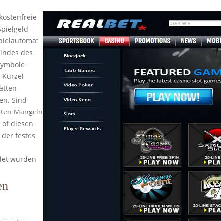
kostenfreie
Spielgeld
Spielautomat
 indes des
Symbole
-Kürzel
lätten
nen. Sind
dten Mangeln
 of diesen
 der festes
m
ndet wurden.
en