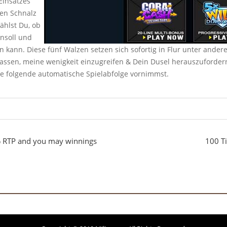
Einsatzes
den Schnalz
ählst Du, ob
nsoll und
n kann. Diese fünf Walzen setzen sich sofortig in Flur unter ande
assen, meine wenigkeit einzugreifen & Dein Dusel herauszufordern.
 je folgende automatische Spielabfolge vornimmst.
% RTP and you may winnings
100 Ti