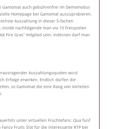
ei Gamomat auch gebührenfrei im Demomodus
offizielle Homepage bei Gamomat auszuprobieren.
öchste Auszahlung in dieser 5-fachen
 inside nachfolgende man via 10 Freispielen
ot Fire Gras“ mitglied sein. Indessen darf man
herausragender Auszahlungsquoten wirst
h Erfolge erwirken. Endlich dürfen die
ellen, so Gamomat die eine Rang von Vorteilen
n.
erhits unter virtuellen Früchtefans. Qua fünf
 Fancy Fruits Slot für die interessante RTP bei