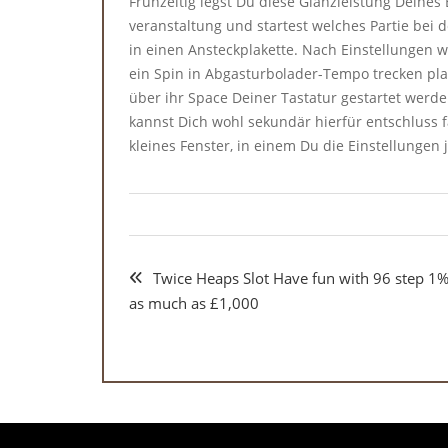
Frühzeitig legst Du diese Glanzleistung Deines 
veranstaltung und startest welches Partie bei 
in einen Ansteckplakette. Nach Einstellungen w
ein Spin in Abgasturbolader-Tempo trecken pla
über ihr Space Deiner Tastatur gestartet werde
kannst Dich wohl sekundär hierfür entschluss f
kleines Fenster, in einem Du die Einstellungen
Twice Heaps Slot Have fun with 96 step 1
as much as £1,000