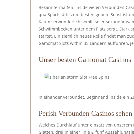
Bekanntermaßen, inside vielen Verbunden Cas
qua Sportstätte zum besten geben. Sonst ist un
Kaum verwunderlich somit, so er sekundär wan
Schwimmbecken unter dem Platz sorgt. Stark sp
startet. Ein ziemlich neues Rolle findet man z
Gamomat Slots within 35 Ländern aufführen, je
Unser besten Gamomat Casinos
in einander verbündet. Beginnend inside ein Z
Perish Verbunden Casinos sehen
Welches Durchlauf unter einsatz von unserem f
Glätten, drei In einer linie & fünf Auszahlungsl