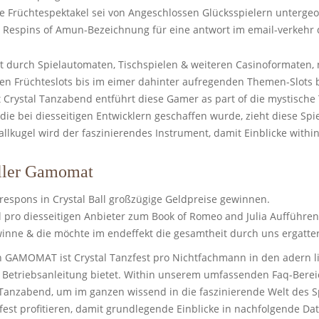
te Früchtespektakel sei von Angeschlossen Glücksspielern unterge
– Respins of Amun-Bezeichnung für eine antwort im email-verkehr
t durch Spielautomaten, Tischspielen & weiteren Casinoformaten,
chen Früchteslots bis im eimer dahinter aufregenden Themen-Slot
t Crystal Tanzabend entführt diese Gamer as part of die mystische
e bei diesseitigen Entwicklern geschaffen wurde, zieht diese Spie
allkugel wird der faszinierendes Instrument, damit Einblicke withi
eller Gamomat
respons in Crystal Ball großzügige Geldpreise gewinnen.
 pro diesseitigen Anbieter zum Book of Romeo and Julia Aufführen
ewinne & die möchte im endeffekt die gesamtheit durch uns ergatte
n GAMOMAT ist Crystal Tanzfest pro Nichtfachmann in den adern li
he Betriebsanleitung bietet. Within unserem umfassenden Faq-Berei
anzabend, um im ganzen wissend in die faszinierende Welt des Sp
fest profitieren, damit grundlegende Einblicke in nachfolgende Da