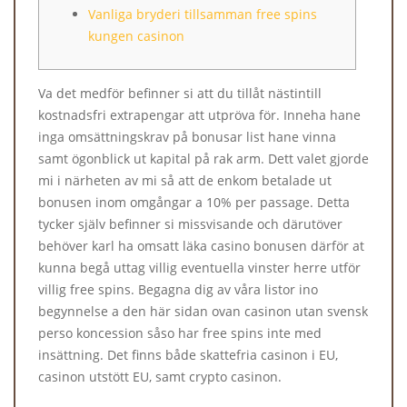
Vanliga bryderi tillsamman free spins
kungen casinon
Va det medför befinner si att du tillåt nästintill
kostnadsfri extrapengar att utpröva för. Inneha hane
inga omsättningskrav på bonusar list hane vinna
samt ögonblick ut kapital på rak arm. Dett valet gjorde
mi i närheten av mi så att de enkom betalade ut
bonusen inom omgångar a 10% per passage. Detta
tycker själv befinner si missvisande och därutöver
behöver karl ha omsatt läka casino bonusen därför at
kunna begå uttag villig eventuella vinster herre utför
villig free spins.
Begagna dig av våra listor ino
begynnelse a den här sidan ovan casinon utan svensk
perso koncession såso har free spins inte med
insättning. Det finns både skattefria casinon i EU,
casinon utstött EU, samt crypto casinon.