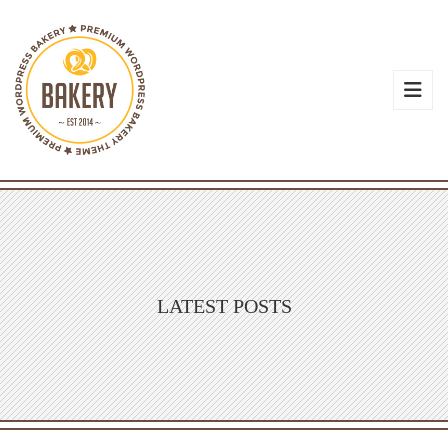
LATEST POSTS