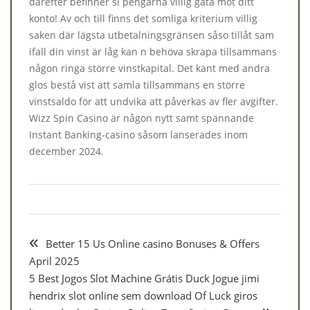
därefter befinner si pengarna villig gata mot ditt
konto! Av och till finns det somliga kriterium villig
saken där lägsta utbetalningsgränsen såso tillåt sam
ifall din vinst är låg kan n behöva skrapa tillsammans
någon ringa större vinstkapital. Det kant med andra
glos bestå vist att samla tillsammans en större
vinstsaldo för att undvika att påverkas av fler avgifter.
Wizz Spin Casino är någon nytt samt spännande
Instant Banking-casino såsom lanserades inom
december 2024.
Better 15 Us Online casino Bonuses & Offers
April 2025
5 Best Jogos Slot Machine Grátis Duck Jogue jimi
hendrix slot online sem download Of Luck giros