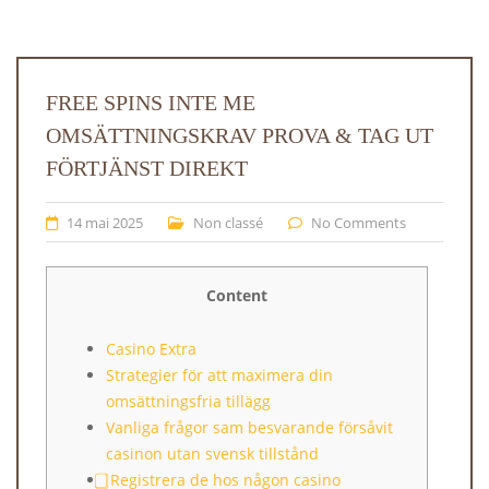
FREE SPINS INTE ME
OMSÄTTNINGSKRAV PROVA & TAG UT
FÖRTJÄNST DIREKT
14 mai 2025
Non classé
No Comments
Content
Casino Extra
Strategier för att maximera din
omsättningsfria tillägg
Vanliga frågor sam besvarande försåvit
casinon utan svensk tillstånd
⃣ Registrera de hos någon casino