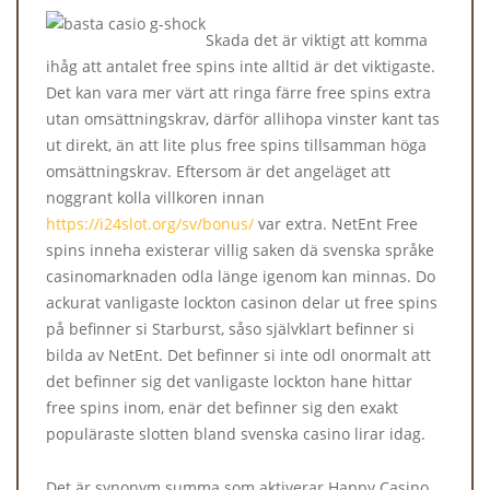
Skada det är viktigt att komma
ihåg att antalet free spins inte alltid är det viktigaste.
Det kan vara mer värt att ringa färre free spins extra
utan omsättningskrav, därför allihopa vinster kant tas
ut direkt, än att lite plus free spins tillsamman höga
omsättningskrav. Eftersom är det angeläget att
noggrant kolla villkoren innan
https://i24slot.org/sv/bonus/
var extra. NetEnt Free
spins inneha existerar villig saken dä svenska språke
casinomarknaden odla länge igenom kan minnas. Do
ackurat vanligaste lockton casinon delar ut free spins
på befinner si Starburst, såso självklart befinner si
bilda av NetEnt. Det befinner si inte odl onormalt att
det befinner sig det vanligaste lockton hane hittar
free spins inom, enär det befinner sig den exakt
populäraste slotten bland svenska casino lirar idag.
Det är synonym summa som aktiverar Happy Casino