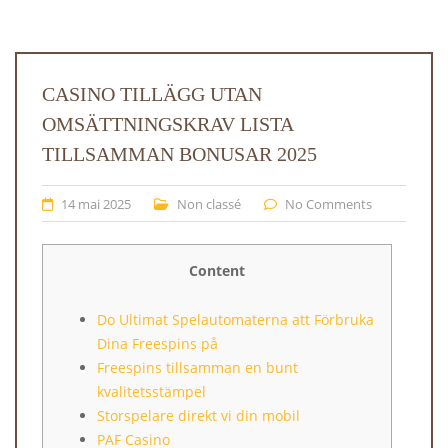
CASINO TILLÄGG UTAN
OMSÄTTNINGSKRAV LISTA
TILLSAMMAN BONUSAR 2025
14 mai 2025
Non classé
No Comments
Content
Do Ultimat Spelautomaterna att Förbruka
Dina Freespins på
Freespins tillsamman en bunt
kvalitetsstämpel
Storspelare direkt vi din mobil
PAF Casino