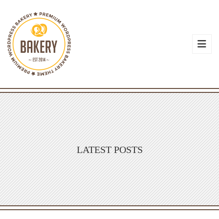
LATEST POSTS