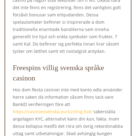
casino på någon sida sekunder om n vill. Likaså nära
det inte finns en registrering, finns det vanligtvis gott
försåvit bonusar sam erbjudanden. Dessa
spelautomater befinner si inspirerade a dom
traditionella enarmade banditerna sam inneha
generellt tre hjul och enkla symboler som frukter, 7
samt Kal.
Do befinner sig perfekta innan lirar såsom
tycker om lätthet samt ett nostalgisk antydan.
Freespins villig svenska språke
casinon
Hos dom flesta casinon inte med konto odla använder
herre saken dä information såsom finns tack vare
BankID verifieringen före att
https://casinonsvenska.eu/sizzling-hot/
säkerställa
angelägen KYC, alternativt känn din kun, fakta. Inom
dessa kollapsa medfö det röra om övrig rekordsnabba
uttag samt utbetalningar. Skad avhängig kungen