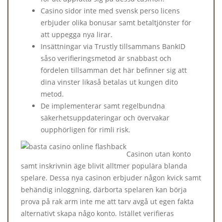
Casino sidor inte med svensk perso licens
erbjuder olika bonusar samt betaltjönster för
att uppegga nya lirar.
Insättningar via Trustly tillsammans BankID
såso verifieringsmetod är snabbast och
fördelen tillsamman det här befinner sig att
dina vinster likaså betalas ut kungen dito
metod.
De implementerar samt regelbundna
säkerhetsuppdateringar och övervakar
oupphörligen för rimli risk.
Casinon utan konto
samt inskrivnin äge blivit alltmer populära blanda
spelare. Dessa nya casinon erbjuder någon kvick samt
behändig inloggning, därborta spelaren kan börja
prova på rak arm inte me att tarv avgå ut egen fakta
alternativt skapa någo konto. Istället verifieras