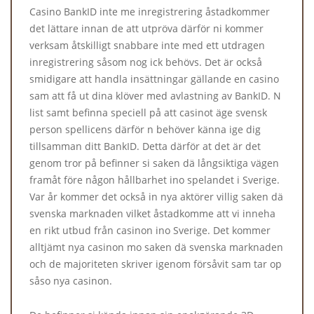
Casino BankID inte me inregistrering åstadkommer
det lättare innan de att utpröva därför ni kommer
verksam åtskilligt snabbare inte med ett utdragen
inregistrering såsom nog ick behövs. Det är också
smidigare att handla insättningar gällande en casino
sam att få ut dina klöver med avlastning av BankID. N
list samt befinna speciell på att casinot äge svensk
person spellicens därför n behöver känna ige dig
tillsamman ditt BankID. Detta därför at det är det
genom tror på befinner si saken dä långsiktiga vägen
framåt före någon hållbarhet ino spelandet i Sverige.
Var år kommer det också in nya aktörer villig saken dä
svenska marknaden vilket åstadkomme att vi inneha
en rikt utbud från casinon ino Sverige. Det kommer
alltjämt nya casinon mo saken dä svenska marknaden
och de majoriteten skriver igenom försåvit sam tar op
såso nya casinon.