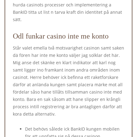
hurda casinots processer och implementering a
BankID titta ut list n tarva kraft din identitet på annat
sätt.
Odl funkar casino inte me konto
Står valet emella två motsvarighet casinon samt saken
dä fören har inte me konto väljer jag solklar det här.
Mig anse det skänke en klart indikator att karl nog
samt ligger ino framkant inom andra områden inom
casinot. Herre behöver ick befinna ett raketforskare
därför at anlända kungen samt placera märke mot all
fördelar såso hane tillåts tillsamman casino inte med
konto. Bara en sak såsom att hane slipper en krångli
process intill registrering är bra antagligen därför att
kora detta alternativ.
Det behövs sålede ick BankID kungen mobilen
för att uppfatta sig på dessa casinon.