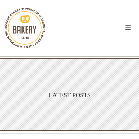
LATEST POSTS