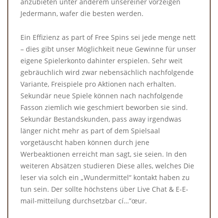
anzubieten unter anderem unsereiner vorzeigen
Jedermann, wafer die besten werden.
Ein Effizienz as part of Free Spins sei jede menge nett
– dies gibt unser Möglichkeit neue Gewinne für unser
eigene Spielerkonto dahinter erspielen. Sehr weit
gebräuchlich wird zwar nebensächlich nachfolgende
Variante, Freispiele pro Aktionen nach erhalten.
Sekundär neue Spiele können nach nachfolgende
Fasson ziemlich wie geschmiert beworben sie sind.
Sekundär Bestandskunden, pass away irgendwas
länger nicht mehr as part of dem Spielsaal
vorgetäuscht haben können durch jene
Werbeaktionen erreicht man sagt, sie seien. In den
weiteren Absätzen studieren Diese alles, welches Die
leser via solch ein „Wundermittel“ kontakt haben zu
tun sein. Der sollte höchstens über Live Chat & E-E-
mail-mitteilung durchsetzbar cí…”œur.