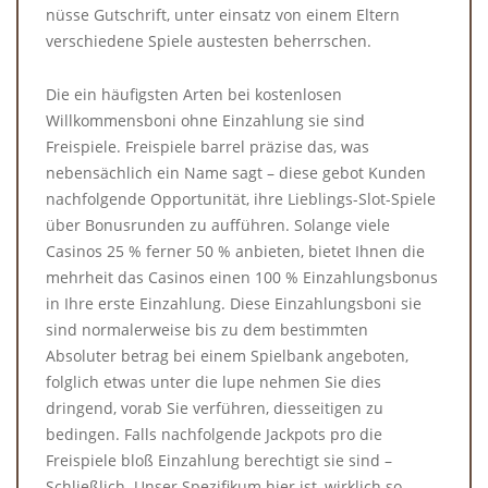
nüsse Gutschrift, unter einsatz von einem Eltern
verschiedene Spiele austesten beherrschen.
Die ein häufigsten Arten bei kostenlosen
Willkommensboni ohne Einzahlung sie sind
Freispiele. Freispiele barrel präzise das, was
nebensächlich ein Name sagt – diese gebot Kunden
nachfolgende Opportunität, ihre Lieblings-Slot-Spiele
über Bonusrunden zu aufführen. Solange viele
Casinos 25 % ferner 50 % anbieten, bietet Ihnen die
mehrheit das Casinos einen 100 % Einzahlungsbonus
in Ihre erste Einzahlung. Diese Einzahlungsboni sie
sind normalerweise bis zu dem bestimmten
Absoluter betrag bei einem Spielbank angeboten,
folglich etwas unter die lupe nehmen Sie dies
dringend, vorab Sie verführen, diesseitigen zu
bedingen. Falls nachfolgende Jackpots pro die
Freispiele bloß Einzahlung berechtigt sie sind –
Schließlich. Unser Spezifikum hier ist, wirklich so