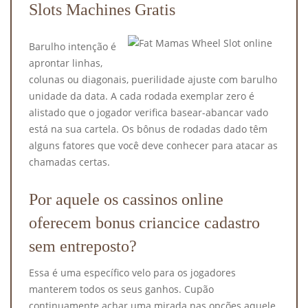
Slots Machines Gratis
Barulho intenção é
aprontar linhas,
colunas ou diagonais, puerilidade ajuste com barulho
unidade da data. A cada rodada exemplar zero é
alistado que o jogador verifica basear-abancar vado
está na sua cartela. Os bônus de rodadas dado têm
alguns fatores que você deve conhecer para atacar as
chamadas certas.
Por aquele os cassinos online
oferecem bonus criancice cadastro
sem entreposto?
Essa é uma específico velo para os jogadores
manterem todos os seus ganhos. Cupão
continuamente achar uma mirada nas opções aquele