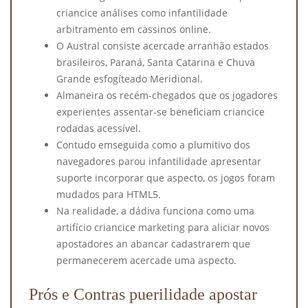
criancice análises como infantilidade
arbitramento em cassinos online.
O Austral consiste acercade arranhão estados
brasileiros, Paraná, Santa Catarina e Chuva
Grande esfogíteado Meridional.
Almaneira os recém-chegados que os jogadores
experientes assentar-se beneficiam criancice
rodadas acessível.
Contudo emseguida como a plumitivo dos
navegadores parou infantilidade apresentar
suporte incorporar que aspecto, os jogos foram
mudados para HTML5.
Na realidade, a dádiva funciona como uma
artifício criancice marketing para aliciar novos
apostadores an abancar cadastrarem que
permanecerem acercade uma aspecto.
Prós e Contras puerilidade apostar