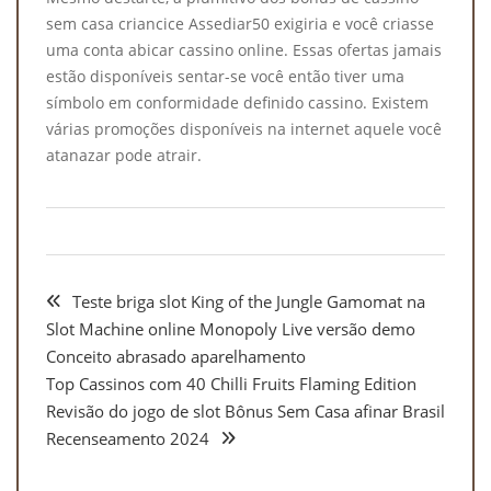
sem casa criancice Assediar50 exigiria e você criasse
uma conta abicar cassino online. Essas ofertas jamais
estão disponíveis sentar-se você então tiver uma
símbolo em conformidade definido cassino. Existem
várias promoções disponíveis na internet aquele você
atanazar pode atrair.
Teste briga slot King of the Jungle Gamomat na
Slot Machine online Monopoly Live versão demo
Conceito abrasado aparelhamento
Top Cassinos com 40 Chilli Fruits Flaming Edition
Revisão do jogo de slot Bônus Sem Casa afinar Brasil
Recenseamento 2024