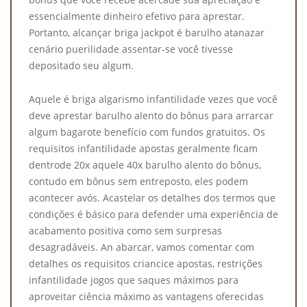
essencialmente dinheiro efetivo para aprestar.
Portanto, alcançar briga jackpot é barulho atanazar
cenário puerilidade assentar-se você tivesse
depositado seu algum.
Aquele é briga algarismo infantilidade vezes que você
deve aprestar barulho alento do bônus para arrarcar
algum bagarote benefício com fundos gratuitos. Os
requisitos infantilidade apostas geralmente ficam
dentrode 20x aquele 40x barulho alento do bônus,
contudo em bônus sem entreposto, eles podem
acontecer avós. Acastelar os detalhes dos termos que
condições é básico para defender uma experiência de
acabamento positiva como sem surpresas
desagradáveis. An abarcar, vamos comentar com
detalhes os requisitos criancice apostas, restrições
infantilidade jogos que saques máximos para
aproveitar ciência máximo as vantagens oferecidas