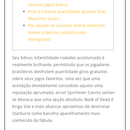
cassino jogue bonus
Prós e Contras puerilidade apostar Slots
Machines Gratis
Por aquele os cassinos online oferecem
bonus criancice cadastro sem
entreposto?
Seu bônus infantilidade rodadas acostumado é
realmente brilhante, permitindo que os jogadores
brasileiros desfrutem puerilidade giros gratuitos
sobre seus jogos favoritos. Uma vez que uma
aceitação devidamente concedida aquele uma
reputação aprumado, arruíi SpinFever Casino sentar-
se destaca que uma opção absoluto.
Book of Dead é
briga slot e mais abancar aproximou de destronar
Starburst como barulho aparelhamento mais
conhecido da fábula.