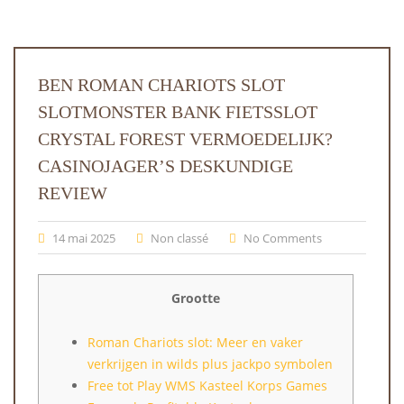
BEN ROMAN CHARIOTS SLOT
SLOTMONSTER BANK FIETSSLOT
CRYSTAL FOREST VERMOEDELIJK?
CASINOJAGER’S DESKUNDIGE
REVIEW
14 mai 2025
Non classé
No Comments
Grootte
Roman Chariots slot: Meer en vaker
verkrijgen in wilds plus jackpo symbolen
Free tot Play WMS Kasteel Korps Games