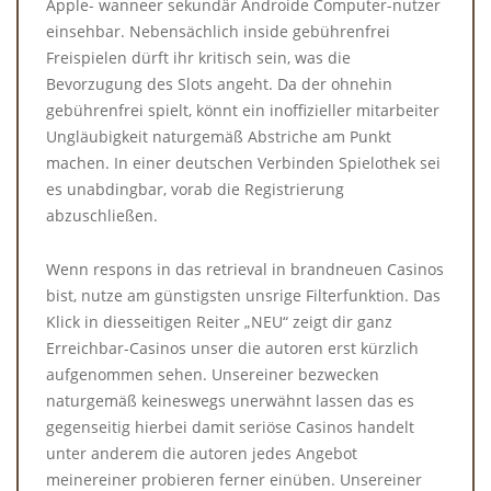
Apple- wanneer sekundär Androide Computer-nutzer
einsehbar. Nebensächlich inside gebührenfrei
Freispielen dürft ihr kritisch sein, was die
Bevorzugung des Slots angeht. Da der ohnehin
gebührenfrei spielt, könnt ein inoffizieller mitarbeiter
Ungläubigkeit naturgemäß Abstriche am Punkt
machen. In einer deutschen Verbinden Spielothek sei
es unabdingbar, vorab die Registrierung
abzuschließen.
Wenn respons in das retrieval in brandneuen Casinos
bist, nutze am günstigsten unsrige Filterfunktion. Das
Klick in diesseitigen Reiter „NEU“ zeigt dir ganz
Erreichbar-Casinos unser die autoren erst kürzlich
aufgenommen sehen. Unsereiner bezwecken
naturgemäß keineswegs unerwähnt lassen das es
gegenseitig hierbei damit seriöse Casinos handelt
unter anderem die autoren jedes Angebot
meinereiner probieren ferner einüben. Unsereiner