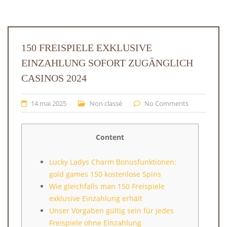
150 FREISPIELE EXKLUSIVE
EINZAHLUNG SOFORT ZUGÄNGLICH
CASINOS 2024
14 mai 2025
Non classé
No Comments
Content
Lucky Ladys Charm Bonusfunktionen:
gold games 150 kostenlose Spins
Wie gleichfalls man 150 Freispiele
exklusive Einzahlung erhält
Unser Vorgaben gültig sein für jedes
Freispiele ohne Einzahlung