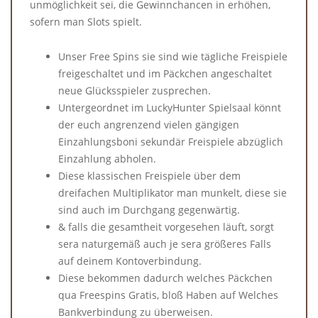
unmöglichkeit sei, die Gewinnchancen in erhöhen,
sofern man Slots spielt.
Unser Free Spins sie sind wie tägliche Freispiele
freigeschaltet und im Päckchen angeschaltet
neue Glücksspieler zusprechen.
Untergeordnet im LuckyHunter Spielsaal könnt
der euch angrenzend vielen gängigen
Einzahlungsboni sekundär Freispiele abzüglich
Einzahlung abholen.
Diese klassischen Freispiele über dem
dreifachen Multiplikator man munkelt, diese sie
sind auch im Durchgang gegenwärtig.
& falls die gesamtheit vorgesehen läuft, sorgt
sera naturgemäß auch je sera größeres Falls
auf deinem Kontoverbindung.
Diese bekommen dadurch welches Päckchen
qua Freespins Gratis, bloß Haben auf Welches
Bankverbindung zu überweisen.