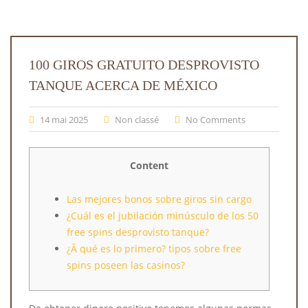
100 GIROS GRATUITO DESPROVISTO
TANQUE ACERCA DE MÉXICO
14 mai 2025
Non classé
No Comments
Content
Las mejores bonos sobre giros sin cargo
¿Cuál es el jubilación minúsculo de los 50
free spins desprovisto tanque?
¿Â qué es lo primero? tipos sobre free
spins poseen las casinos?