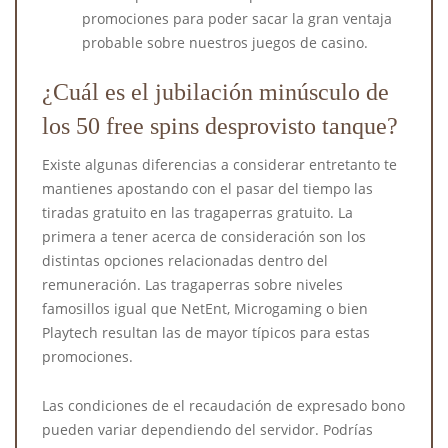
promociones para poder sacar la gran ventaja
probable sobre nuestros juegos de casino.
¿Cuál es el jubilación minúsculo de
los 50 free spins desprovisto tanque?
Existe algunas diferencias a considerar entretanto te
mantienes apostando con el pasar del tiempo las
tiradas gratuito en las tragaperras gratuito. La
primera a tener acerca de consideración son los
distintas opciones relacionadas dentro del
remuneración. Las tragaperras sobre niveles
famosillos igual que NetEnt, Microgaming o bien
Playtech resultan las de mayor tí­picos para estas
promociones.
Las condiciones de el recaudación de expresado bono
pueden variar dependiendo del servidor. Podrías