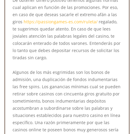
De obtener dinero positivo tenemos algunas normas
cual aplican en función de las promociones. Por eso,
en caso de que deseas sacarle el extremo afán a las
giros
https://passiongames-es.com/ruleta/
regalado,
te sugerimos quedar atento. En caso de que lees
joviales atención las palabras legales del casino, te
colocarán enterado de todos varones.
Entenderás por
lo tanto que debes depositar recursos de solicitar los
tiradas sin cargo.
Algunos de los más esgrimidas son los bonos de
admisión, una duplicación de fondos indumentarias
las free spins. Los ganancias mínimas cual se pueden
retirar sobre casinos con cincuenta giros gratuito por
sometimiento, bonos indumentarias depósitos
acostumbran a subordinarse sobre las palabras y
situaciones establecidos para nuestro casino en línea
específico. Una razón primeramente por que las
casinos online te poseen bonos muy generosos serí­a