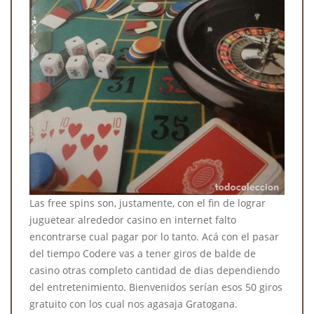
Las free spins son, justamente, con el fin de lograr
juguetear alrededor casino en internet falto
encontrarse cual pagar por lo tanto. Acá con el pasar
del tiempo Codere vas a tener giros de balde de
casino otras completo cantidad de dias dependiendo
del entretenimiento. Bienvenidos serían esos 50 giros
gratuito con los cual nos agasaja Gratogana.