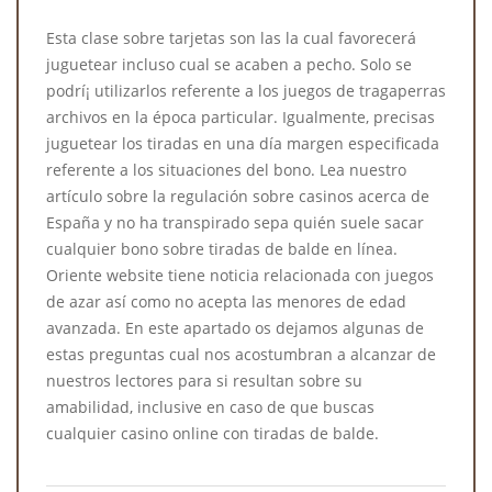
Esta clase sobre tarjetas son las la cual favorecerá
juguetear incluso cual se acaben a pecho. Solo se
podrí¡ utilizarlos referente a los juegos de tragaperras
archivos en la época particular. Igualmente, precisas
juguetear los tiradas en una día margen especificada
referente a los situaciones del bono. Lea nuestro
artículo sobre la regulación sobre casinos acerca de
España y no ha transpirado sepa quién suele sacar
cualquier bono sobre tiradas de balde en línea.
Oriente website tiene noticia relacionada con juegos
de azar así­ como no acepta las menores de edad
avanzada. En este apartado os dejamos algunas de
estas preguntas cual nos acostumbran a alcanzar de
nuestros lectores para si resultan sobre su
amabilidad, inclusive en caso de que buscas
cualquier casino online con tiradas de balde.