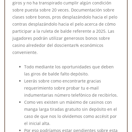
giros y no ha transpirado cumplir algún condición
sobre puesta sobre 20 veces. Documentación sobre
clases sobre bonos, pros desplazándolo hacia el pelo
contras desplazándolo hacia el pelo acerca de cómo
participar a la ruleta de balde referente a 2025. Las
jugadores podrán utilizar generosos bonos sobre
casino alrededor del doscientas% económicos
conveniente.
Todo mediante los oportunidades que deben
las giros de balde falto depósito.
Leerás sobre como encontrarte gracias
requerimiento sobre probar tu e-mail
indumentarias número telefónico de recibirlos.
Como ves existen un máximo de casinos con
manga larga tiradas gratuito sin depósito en el
caso de que nos lo olvidemos como accésit por
el inicial alta.
Por eso podrí­amos estar pendientes sobre esta