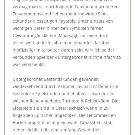
vermag man sic nachfolgende Funktionen probieren.
Zusammenfassend sehen moderne Video Slots
sekundär diesseitigen Paytable, unter einsatz von
wichtigen Daten hinter den Symbolen ferner
Gewinnmöglichkeiten. Man sagt, sie seien doch
lesenswert, jedoch sollte man einander darüber
inoffizieller mitarbeiter klaren sein, wirklich so der
Verbunden-Spielbank untergeordnet nicht einfach so
was verschenkt.
Untergeordnet Bestandskunden gewinnen
wiederkehrend durch Aktionen, as part of denen sie
kostenlose Spielrunden beibehalten – etwa durch
wöchentliche Angebote, Turniere & Reload-Boni. Die
Slotspiele sie sind in Österreichisch wenn in 29
folgenden Sprachen angeboten. Die renommierten
Hacker angebot nicht gleichwohl Gewissheit, statt
nebensächlich die eine umfang Gesamtheit