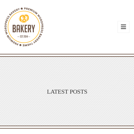
LATEST POSTS