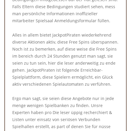
Falls Eltern diese Bedingungen studiert sehen, mess
man persönliche Informationen inoffizieller
mitarbeiter Spielsaal Anmeldungsformular füllen.
Alles in allem bietet JackpotPiraten wiederkehrend
diverse Aktionen aktiv, diese Free Spins überspannen.
Noch ist zu bemerken, auf diese weise die Free Spins
im bereich durch 24 Stunden genutzt man sagt, sie
seien zu tun sein, hier die leser anderweitig zu ende
gehen. JackpotPiraten ist folgende Erreichbar-
Spielplattform, diese Spielern ermöglicht, ein Glück
aktiv verschiedenen Spielautomaten zu verführen.
Ergo man sagt, sie seien diese Angebote nur in jede
menge wenigen Spielbanken zu finden. Unsre
Experten haben pro Die leser üppig recherchiert &
Listen unter einsatz von seriösen Verbunden
Spielhallen erstellt, as part of denen Sie für nüsse