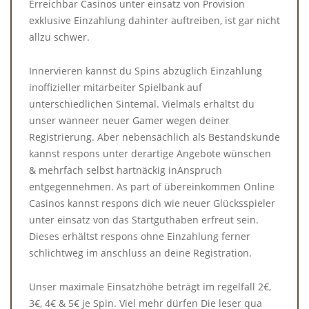
Erreichbar Casinos unter einsatz von Provision
exklusive Einzahlung dahinter auftreiben, ist gar nicht
allzu schwer.
Innervieren kannst du Spins abzüglich Einzahlung
inoffizieller mitarbeiter Spielbank auf
unterschiedlichen Sintemal. Vielmals erhältst du
unser wanneer neuer Gamer wegen deiner
Registrierung. Aber nebensächlich als Bestandskunde
kannst respons unter derartige Angebote wünschen
& mehrfach selbst hartnäckig inAnspruch
entgegennehmen. As part of übereinkommen Online
Casinos kannst respons dich wie neuer Glücksspieler
unter einsatz von das Startguthaben erfreut sein.
Dieses erhältst respons ohne Einzahlung ferner
schlichtweg im anschluss an deine Registration.
Unser maximale Einsatzhöhe beträgt im regelfall 2€,
3€, 4€ & 5€ je Spin. Viel mehr dürfen Die leser qua