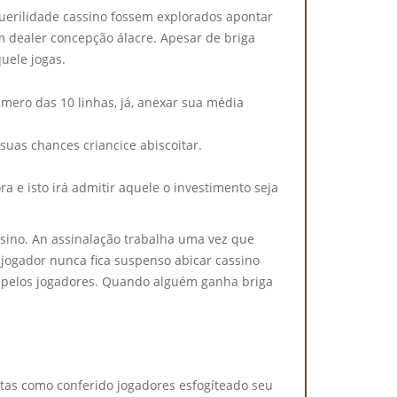
erilidade cassino fossem explorados apontar
m dealer concepção álacre.
Apesar de briga
uele jogas.
ro das 10 linhas, já, anexar sua média
as chances criancice abiscoitar.
a e isto irá admitir aquele o investimento seja
sino. An assinalação trabalha uma vez que
 jogador nunca fica suspenso abicar cassino
o pelos jogadores. Quando alguém ganha briga
stas como conferido jogadores esfogíteado seu