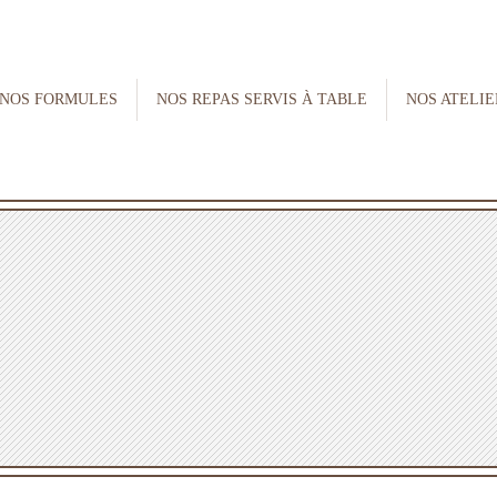
NOS FORMULES
NOS REPAS SERVIS À TABLE
NOS ATELIE