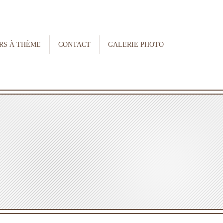
RS À THÈME
CONTACT
GALERIE PHOTO