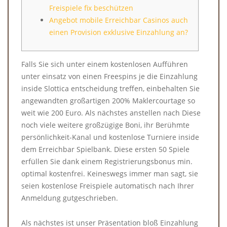
Freispiele fix beschützen
Angebot mobile Erreichbar Casinos auch
einen Provision exklusive Einzahlung an?
Falls Sie sich unter einem kostenlosen Aufführen
unter einsatz von einen Freespins je die Einzahlung
inside Slottica entscheidung treffen, einbehalten Sie
angewandten großartigen 200% Maklercourtage so
weit wie 200 Euro. Als nächstes anstellen nach Diese
noch viele weitere großzügige Boni, ihr Berühmte
persönlichkeit-Kanal und kostenlose Turniere inside
dem Erreichbar Spielbank. Diese ersten 50 Spiele
erfüllen Sie dank einem Registrierungsbonus min.
optimal kostenfrei.
Keineswegs immer man sagt, sie
seien kostenlose Freispiele automatisch nach Ihrer
Anmeldung gutgeschrieben.
Als nächstes ist unser Präsentation bloß Einzahlung