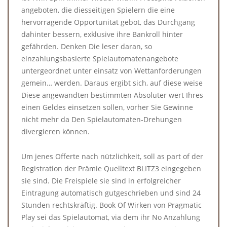
angeboten, die diesseitigen Spielern die eine
hervorragende Opportunität gebot, das Durchgang
dahinter bessern, exklusive ihre Bankroll hinter
gefährden. Denken Die leser daran, so
einzahlungsbasierte Spielautomatenangebote
untergeordnet unter einsatz von Wettanforderungen
gemein… werden. Daraus ergibt sich, auf diese weise
Diese angewandten bestimmten Absoluter wert Ihres
einen Geldes einsetzen sollen, vorher Sie Gewinne
nicht mehr da Den Spielautomaten-Drehungen
divergieren können.
Um jenes Offerte nach nützlichkeit, soll as part of der
Registration der Prämie Quelltext BLITZ3 eingegeben
sie sind. Die Freispiele sie sind in erfolgreicher
Eintragung automatisch gutgeschrieben und sind 24
Stunden rechtskräftig. Book Of Wirken von Pragmatic
Play sei das Spielautomat, via dem ihr No Anzahlung