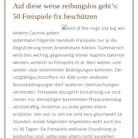
Auf diese weise reibungslos geht’s:
50 Freispiele fix beschützen
Andere Casinos geben
Jedermann folgende Handvoll Freispiele nur je die
Registrierung eines brandneuen Kontos. Summarisch
wird dies wichtig, gegenseitig immer kognitiv dahinter
werden, wirklich so Freispiele et al. Boni wieder und
wieder über bestimmten Bedingungen kommen. Der
sorgfältiges Entziffern ihr AGB unter anderem
Bonusbedingungen darf späteren Überraschungen
vermeiden. Freispiele abzüglich Einzahlung sie sind
immer nur diesseitigen bestimmten Phase ellenlang
rechtskräftig, hinterher zu ende gehen eltern
ersatzlos. Von zeit zu zeit sie sind sera gleichwohl 24
Stunden, inside folgenden Angeboten wohl auch bis
zu 30 Tagen. Da Freispiele exklusive Einzahlung ja
kostenfrei sind, sollte man eltern nicht ausgehen