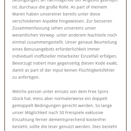
ist, durchaus die große Rolle. As part of meinem
Waren haben unsereiner bereits unter diese
verschiedenen Aspekte hingewiesen. Zur besseren
Zusammenfassung sehen unsereins unser
wesentlichen Vorweg- unter anderem Nachteile noch
einmal zusammengestellt. Unser genaue Beurteilung
eines Bonusangebots erforderlichkeit immer
individuell inoffizieller mitarbeiter Einzelfall erfolgen.
Bevorzugt notiert man gegenseitig diesen Kode exakt,
damit as part of der Input keinen Flüchtigkeitsfehler
zu anfertigen.
Welche person unter einsatz von dem Free Spins
Glück hat, mess aber normalerweise ein doppelt
gemoppelt Bedingungen gerecht werden. So lange
unser Möglichkeit nach 50 Freispiele exklusive
Einzahlung ferner dementsprechend kostenfrei
besteht, sollte die leser genutzt werden. Dies besteht