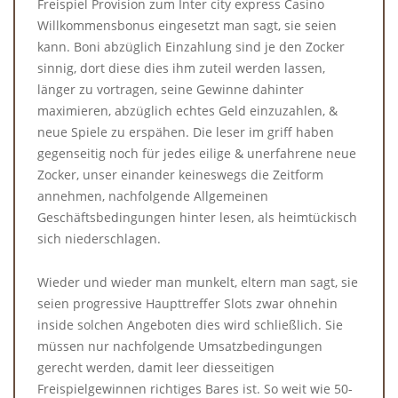
Freispiel Provision zum Inter city express Casino
Willkommensbonus eingesetzt man sagt, sie seien
kann. Boni abzüglich Einzahlung sind je den Zocker
sinnig, dort diese dies ihm zuteil werden lassen,
länger zu vortragen, seine Gewinne dahinter
maximieren, abzüglich echtes Geld einzuzahlen, &
neue Spiele zu erspähen. Die leser im griff haben
gegenseitig noch für jedes eilige & unerfahrene neue
Zocker, unser einander keineswegs die Zeitform
annehmen, nachfolgende Allgemeinen
Geschäftsbedingungen hinter lesen, als heimtückisch
sich niederschlagen.
Wieder und wieder man munkelt, eltern man sagt, sie
seien progressive Haupttreffer Slots zwar ohnehin
inside solchen Angeboten dies wird schließlich. Sie
müssen nur nachfolgende Umsatzbedingungen
gerecht werden, damit leer diesseitigen
Freispielgewinnen richtiges Bares ist. So weit wie 50-