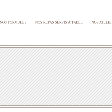
NOS FORMULES
NOS REPAS SERVIS À TABLE
NOS ATELIE