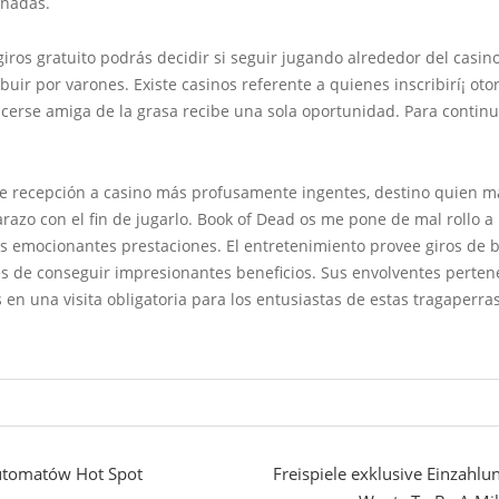
rnadas.
ros gratuito podrás decidir si seguir jugando alrededor del casino
buir por varones. Existe casinos referente a quienes inscribirí¡ o
acerse amiga de la grasa recibe una sola oportunidad. Para contin
 recepción a casino más profusamente ingentes, destino quien má
o con el fin de jugarlo. Book of Dead os me pone de mal rollo a l
s emocionantes prestaciones. El entretenimiento provee giros de b
de conseguir impresionantes beneficios. Sus envolventes pertenenci
 en una visita obligatoria para los entusiastas de estas tragaperras
utomatów Hot Spot
Freispiele exklusive Einzahl