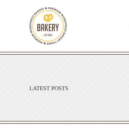
LATEST POSTS