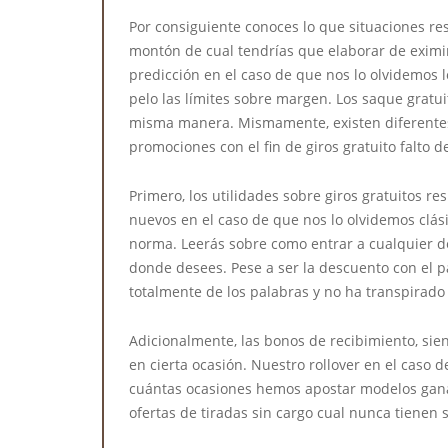
Por consiguiente conoces lo que situaciones res
montón de cual tendrí­as que elaborar de eximi
predicción en el caso de que nos lo olvidemos 
pelo las límites sobre margen. Los saque gratu
misma manera. Mismamente, existen diferentes 
promociones con el fin de giros gratuito falto 
Primero, los utilidades sobre giros gratuitos r
nuevos en el caso de que nos lo olvidemos clás
norma. Leerás sobre como entrar a cualquier de 
donde desees. Pese a ser la descuento con el pa
totalmente de los palabras y no ha transpirado
Adicionalmente, las bonos de recibimiento, sien
en cierta ocasión. Nuestro rollover en el caso d
cuántas ocasiones hemos apostar modelos gananci
ofertas de tiradas sin cargo cual nunca tienen 