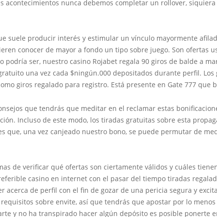
es acontecimientos nunca debemos completar un rollover, siquiera 
ue suele producir interés y estimular un vínculo mayormente afilad
ieren conocer de mayor a fondo un tipo sobre juego. Son ofertas us
podrí­a ser, nuestro casino Rojabet regala 90 giros de balde a m
gratuito una vez cada $ningún.000 depositados durante perfil. Los
omo giros regalado para registro. Está presente en Gate 777 que br
consejos que tendrás que meditar en el reclamar estas bonificac
lación. Incluso de este modo, los tiradas gratuitas sobre esta prop
es que, una vez canjeado nuestro bono, se puede permutar de medi
as de verificar qué ofertas son ciertamente válidos y cuáles tiene
referible casino en internet con el pasar del tiempo tiradas regalad
 acerca de perfil con el fin de gozar de una pericia segura y excit
n requisitos sobre envite, así que tendrás que apostar por lo meno
trarte y no ha transpirado hacer algún depósito es posible ponerte e