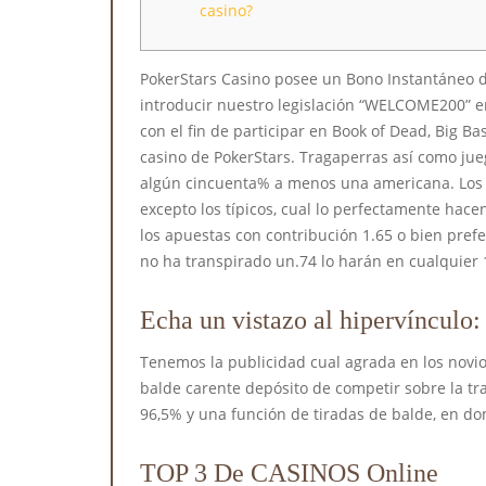
casino?
PokerStars Casino posee un Bono Instantáneo 
introducir nuestro legislación “WELCOME200” e
con el fin de participar en Book of Dead, Big B
casino de PokerStars. Tragaperras así­ como jueg
algún cincuenta% a menos una americana. Los b
excepto los típicos, cual lo perfectamente hace
los apuestas con contribución 1.65 o bien pref
no ha transpirado un.74 lo harán en cualquier
Echa un vistazo al hipervínculo
Tenemos la publicidad cual agrada en los novio
balde carente depósito de competir sobre la tr
96,5% y una función de tiradas de balde, en don
TOP 3 De CASINOS Online