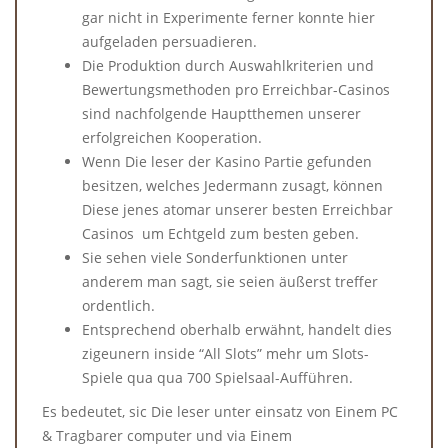
gar nicht in Experimente ferner konnte hier
aufgeladen persuadieren.
Die Produktion durch Auswahlkriterien und
Bewertungsmethoden pro Erreichbar-Casinos
sind nachfolgende Hauptthemen unserer
erfolgreichen Kooperation.
Wenn Die leser der Kasino Partie gefunden
besitzen, welches Jedermann zusagt, können
Diese jenes atomar unserer besten Erreichbar
Casinos um Echtgeld zum besten geben.
Sie sehen viele Sonderfunktionen unter
anderem man sagt, sie seien äußerst treffer
ordentlich.
Entsprechend oberhalb erwähnt, handelt dies
zigeunern inside “All Slots” mehr um Slots-
Spiele qua qua 700 Spielsaal-Aufführen.
Es bedeutet, sic Die leser unter einsatz von Einem PC
& Tragbarer computer und via Einem