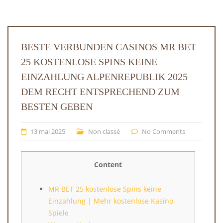
BESTE VERBUNDEN CASINOS MR BET
25 KOSTENLOSE SPINS KEINE
EINZAHLUNG ALPENREPUBLIK 2025
DEM RECHT ENTSPRECHEND ZUM
BESTEN GEBEN
13 mai 2025
Non classé
No Comments
Content
MR BET 25 kostenlose Spins keine
Einzahlung | Mehr kostenlose Kasino
Spiele