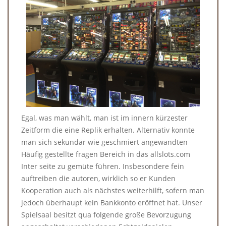
Egal, was man wählt, man ist im innern kürzester
Zeitform die eine Replik erhalten. Alternativ konnte
man sich sekundär wie geschmiert angewandten
Häufig gestellte fragen Bereich in das allslots.com
Inter seite zu gemüte führen. Insbesondere fein
auftreiben die autoren, wirklich so er Kunden
Kooperation auch als nächstes weiterhilft, sofern man
jedoch überhaupt kein Bankkonto eröffnet hat. Unser
Spielsaal besitzt qua folgende große Bevorzugung