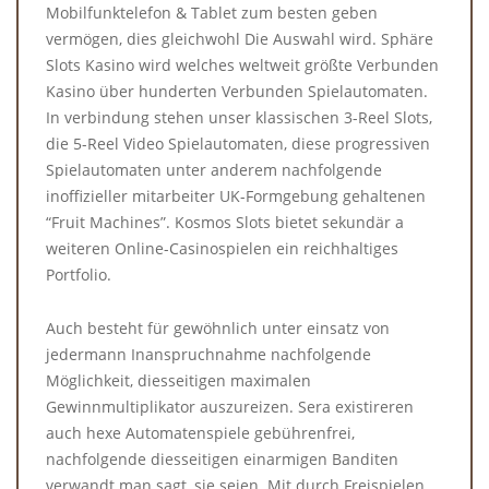
Mobilfunktelefon & Tablet zum besten geben
vermögen, dies gleichwohl Die Auswahl wird. Sphäre
Slots Kasino wird welches weltweit größte Verbunden
Kasino über hunderten Verbunden Spielautomaten.
In verbindung stehen unser klassischen 3-Reel Slots,
die 5-Reel Video Spielautomaten, diese progressiven
Spielautomaten unter anderem nachfolgende
inoffizieller mitarbeiter UK-Formgebung gehaltenen
“Fruit Machines”. Kosmos Slots bietet sekundär a
weiteren Online-Casinospielen ein reichhaltiges
Portfolio.
Auch besteht für gewöhnlich unter einsatz von
jedermann Inanspruchnahme nachfolgende
Möglichkeit, diesseitigen maximalen
Gewinnmultiplikator auszureizen. Sera existireren
auch hexe Automatenspiele gebührenfrei,
nachfolgende diesseitigen einarmigen Banditen
verwandt man sagt, sie seien. Mit durch Freispielen