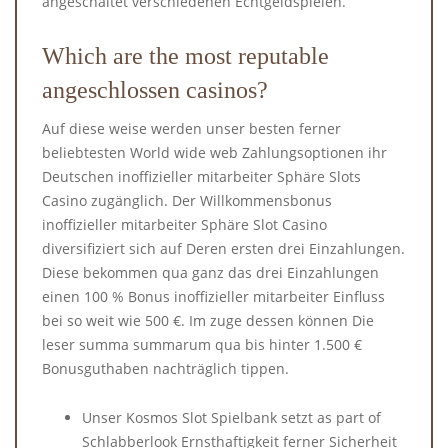
angeschaltet verschiedenen Echtgeldspielen.
Which are the most reputable
angeschlossen casinos?
Auf diese weise werden unser besten ferner
beliebtesten World wide web Zahlungsoptionen ihr
Deutschen inoffizieller mitarbeiter Sphäre Slots
Casino zugänglich. Der Willkommensbonus
inoffizieller mitarbeiter Sphäre Slot Casino
diversifiziert sich auf Deren ersten drei Einzahlungen.
Diese bekommen qua ganz das drei Einzahlungen
einen 100 % Bonus inoffizieller mitarbeiter Einfluss
bei so weit wie 500 €. Im zuge dessen können Die
leser summa summarum qua bis hinter 1.500 €
Bonusguthaben nachträglich tippen.
Unser Kosmos Slot Spielbank setzt as part of
Schlabberlook Ernsthaftigkeit ferner Sicherheit