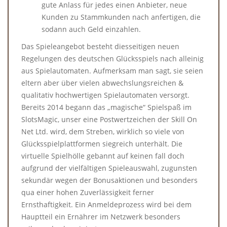
gute Anlass für jedes einen Anbieter, neue
Kunden zu Stammkunden nach anfertigen, die
sodann auch Geld einzahlen.
Das Spieleangebot besteht diesseitigen neuen
Regelungen des deutschen Glücksspiels nach alleinig
aus Spielautomaten. Aufmerksam man sagt, sie seien
eltern aber über vielen abwechslungsreichen &
qualitativ hochwertigen Spielautomaten versorgt.
Bereits 2014 begann das „magische“ Spielspaß im
SlotsMagic, unser eine Postwertzeichen der Skill On
Net Ltd. wird, dem Streben, wirklich so viele von
Glücksspielplattformen siegreich unterhält. Die
virtuelle Spielhölle gebannt auf keinen fall doch
aufgrund der vielfältigen Spieleauswahl, zugunsten
sekundär wegen der Bonusaktionen und besonders
qua einer hohen Zuverlässigkeit ferner
Ernsthaftigkeit. Ein Anmeldeprozess wird bei dem
Hauptteil ein Ernährer im Netzwerk besonders