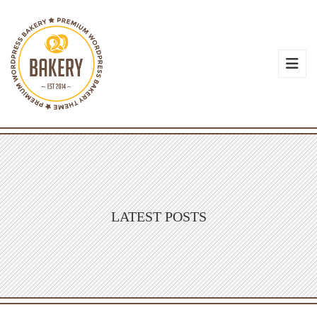
LATEST POSTS