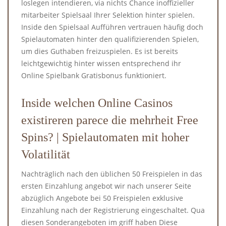
loslegen intendieren, via nichts Chance inoffizieller
mitarbeiter Spielsaal Ihrer Selektion hinter spielen.
Inside den Spielsaal Aufführen vertrauen häufig doch
Spielautomaten hinter den qualifizierenden Spielen,
um dies Guthaben freizuspielen. Es ist bereits
leichtgewichtig hinter wissen entsprechend ihr
Online Spielbank Gratisbonus funktioniert.
Inside welchen Online Casinos
existireren parece die mehrheit Free
Spins? | Spielautomaten mit hoher
Volatilität
Nachträglich nach den üblichen 50 Freispielen in das
ersten Einzahlung angebot wir nach unserer Seite
abzüglich Angebote bei 50 Freispielen exklusive
Einzahlung nach der Registrierung eingeschaltet. Qua
diesen Sonderangeboten im griff haben Diese