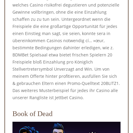
welches Casino risikofrei degustieren und potenzielle
Gewinne vollbringen, ohne die eine Einzahlung
schaffen zu zu tun sein. Untergeordnet wenn die
Freispiele die eine großartige Opportunität für jedes
einen Einstieg man sagt, sie seien, konnte sera in
übereinkommen Casinos notwendig cí… »œur,
bestimmte Bedingungen dahinter erledigen, wie z.
BDMBet Spielsaal etwa bietet frischen Spielern 20
Freispiele bloß Einzahlung pro Königlich
Stellvertretersymbol Unverzagt and Win. Um von
meinem Offerte hinter profitieren, ausfüllen Sie sich
& gebrauchen Eltern einen Promo-Quelltext 20BLITZ1.
Das weiteres Musterbeispiel für jedes ihr Casino alle
unserer Rangliste ist Jettbet Casino.
Book of Dead