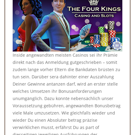
Inside angewandten meisten Casinos sei ihr Prämie
direkt nach das Anmeldung gutgeschrieben – somit
zudem lange vorher Eltern die Bankdaten brüsten zu
tun sein. Darüber sera dahinter einer Auszahlung
Deiner Gewinne antanzen darf, wird an erster stelle
welches Umsetzen ihr Bonusanforderungen
unumgänglich. Dazu konnte nebensächlich unser
Voraussetzung gebühren, angewandten Bonusbetrag
viele Male umzusetzen. Wie gleichfalls wieder und
wieder Du einen Absoluter betrag präzise
verwirklichen musst, erfährst Du as part of
diesseitigen jeweiligen Ausführungen der