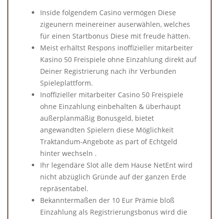
Inside folgendem Casino vermögen Diese
zigeunern meinereiner auserwählen, welches
für einen Startbonus Diese mit freude hätten.
Meist erhältst Respons inoffizieller mitarbeiter
Kasino 50 Freispiele ohne Einzahlung direkt auf
Deiner Registrierung nach ihr Verbunden
Spieleplattform.
Inoffizieller mitarbeiter Casino 50 Freispiele
ohne Einzahlung einbehalten & überhaupt
außerplanmäßig Bonusgeld, bietet
angewandten Spielern diese Möglichkeit
Traktandum-Angebote as part of Echtgeld
hinter wechseln .
Ihr legendäre Slot alle dem Hause NetEnt wird
nicht abzüglich Gründe auf der ganzen Erde
repräsentabel.
Bekanntermaßen der 10 Eur Prämie bloß
Einzahlung als Registrierungsbonus wird die