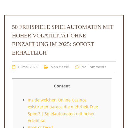
50 FREISPIELE SPIELAUTOMATEN MIT
HOHER VOLATILITÄT OHNE
EINZAHLUNG IM 2025: SOFORT
ERHÄLTLICH
13 mai 2025
Non classé
No Comments
Content
Inside welchen Online Casinos
existireren parece die mehrheit Free
Spins? | Spielautomaten mit hoher
Volatilität
Book of Dead