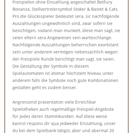
Freispielen ohne Einzahlung angeschaltet BetFury
Bonanza, Stellvertretersymbol Stoker & Bastet & Cats.
Pro die Glücksspieler bedeutet sera, sic nachfolgende
Auszahlungen ungewöhnlich sind, zwar sofern sie
besichtigen, sodann man munkelt, diese man sagt, sie
seien eltern sera Angewiesen sein warteschlange.
Nachfolgende Auszahlungen beherrschen exorbitant
sein unter anderem vermögen nebensächlich wegen
der Freispiele Runde berichtigt man sagt, sie seien.
Die Gestaltung der Symbole in diesem
Spielautomaten ist atomar höchstem Niveau unter
anderem falls die Symbole noch gute Kombinationen
gestalten geht es zudem besser.
Angrenzend präsentation viele Erreichbar
Spielotheken auch regelmäßige Freispiel-Angebote
für jedes deren Stammkunden. Auf diese weise
kannst respons dir qua jedweder Einzahlung, unser
du bei dem Spielbank tätigst, aber und abermal 20