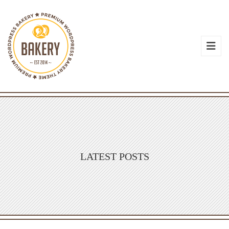
LATEST POSTS