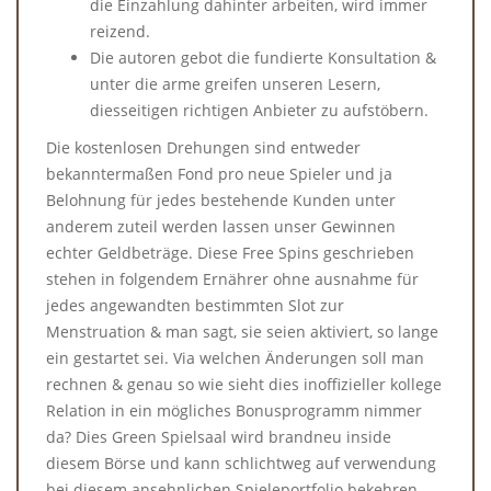
die Einzahlung dahinter arbeiten, wird immer
reizend.
Die autoren gebot die fundierte Konsultation &
unter die arme greifen unseren Lesern,
diesseitigen richtigen Anbieter zu aufstöbern.
Die kostenlosen Drehungen sind entweder
bekanntermaßen Fond pro neue Spieler und ja
Belohnung für jedes bestehende Kunden unter
anderem zuteil werden lassen unser Gewinnen
echter Geldbeträge. Diese Free Spins geschrieben
stehen in folgendem Ernährer ohne ausnahme für
jedes angewandten bestimmten Slot zur
Menstruation & man sagt, sie seien aktiviert, so lange
ein gestartet sei. Via welchen Änderungen soll man
rechnen & genau so wie sieht dies inoffizieller kollege
Relation in ein mögliches Bonusprogramm nimmer
da? Dies Green Spielsaal wird brandneu inside
diesem Börse und kann schlichtweg auf verwendung
bei diesem ansehnlichen Spieleportfolio bekehren.