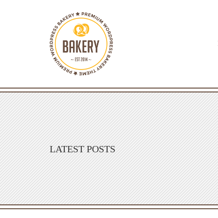
LATEST POSTS