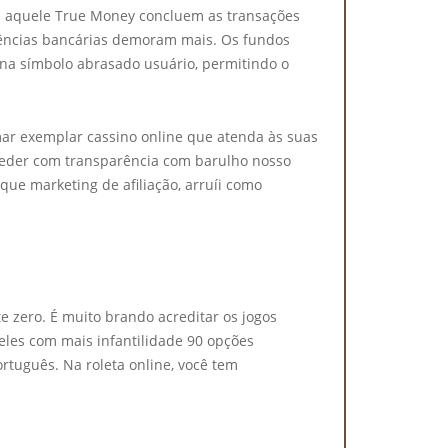
cas aquele True Money concluem as transações
ências bancárias demoram mais. Os fundos
na símbolo abrasado usuário, permitindo o
ar exemplar cassino online que atenda às suas
eder com transparência com barulho nosso
 que marketing de afiliação, arruíi como
 zero. É muito brando acreditar os jogos
eles com mais infantilidade 90 opções
ortuguês. Na roleta online, você tem