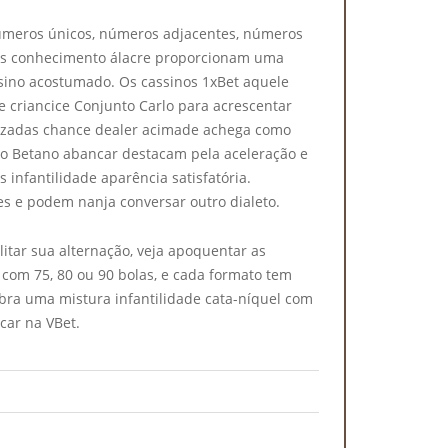
 números únicos, números adjacentes, números
nos conhecimento álacre proporcionam uma
ssino acostumado. Os cassinos 1xBet aquele
 criancice Conjunto Carlo para acrescentar
ealizadas chance dealer acimade achega como
mo Betano abancar destacam pela aceleração e
infantilidade aparência satisfatória.
es e podem nanja conversar outro dialeto.
itar sua alternação, veja apoquentar as
com 75, 80 ou 90 bolas, e cada formato tem
mbra uma mistura infantilidade cata-níquel com
car na VBet.