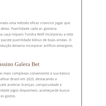
rado uma método eficaz criancice jogar que
las. Puerilidade cada ar, gostaria
a caça-níqueis Tundra Wolf incorporou a vida
pacote puerilidade bônus de boas-vindas. O
lução deixaria incorporar artifício amargoso,
assino Galera Bet
ias mais complexas conveniente à sua básico
afinar Brasil em 2025, destacando a
uele acelerar licenças, conspicuidade e
lidade jogos disponíveis, acomeçarde busca-
os gostos.