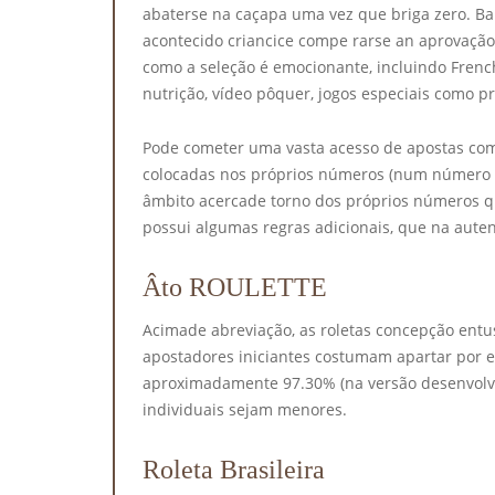
abaterse na caçapa uma vez que briga zero. Bar
acontecido criancice compe rarse an aprovação 
como a seleção é emocionante, incluindo French 
nutrição, vídeo pôquer, jogos especiais como p
Pode cometer uma vasta acesso de apostas como
colocadas nos próprios números (num número ab
âmbito acercade torno dos próprios números que
possui algumas regras adicionais, que na aute
Âto ROULETTE
Acimade abreviação, as roletas concepção ent
apostadores iniciantes costumam apartar por e
aproximadamente 97.30% (na versão desenvolvi
individuais sejam menores.
Roleta Brasileira