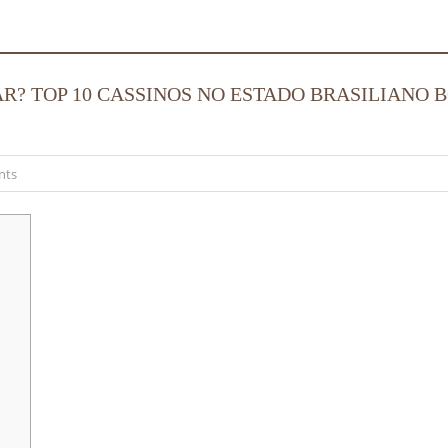
R? TOP 10 CASSINOS NO ESTADO BRASILIANO 
nts
s