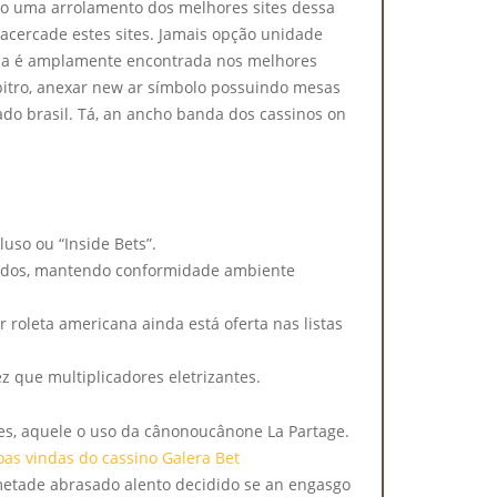
mo uma arrolamento dos melhores sites dessa
 acercade estes sites. Jamais opção unidade
peia é amplamente encontrada nos melhores
rbitro, anexar new ar símbolo possuindo mesas
ado brasil. Tá, an ancho banda dos cassinos on
uso ou “Inside Bets”.
rizados, mantendo conformidade ambiente
 roleta americana ainda está oferta nas listas
z que multiplicadores eletrizantes.
es, aquele o uso da cânonoucânone La Partage.
as vindas do cassino Galera Bet
 metade abrasado alento decidido se an engasgo