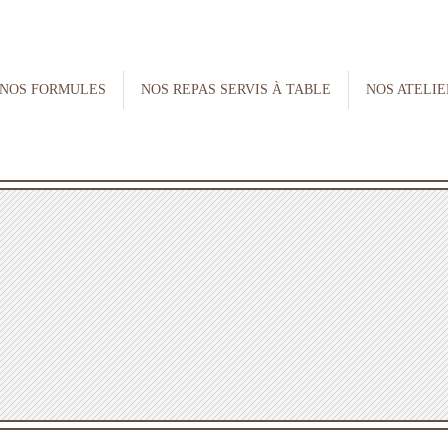
NOS FORMULES
NOS REPAS SERVIS À TABLE
NOS ATELIE