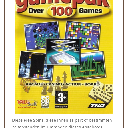
Diese Free Spins, diese Ihnen as part of bestimmten
Zeitabständen im Umranden dieses Angebotes