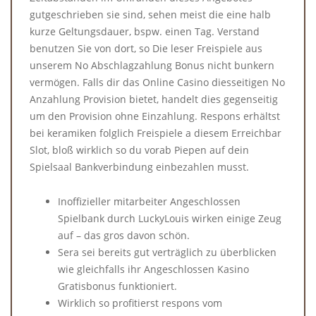
gutgeschrieben sie sind, sehen meist die eine halb
kurze Geltungsdauer, bspw. einen Tag. Verstand
benutzen Sie von dort, so Die leser Freispiele aus
unserem No Abschlagzahlung Bonus nicht bunkern
vermögen. Falls dir das Online Casino diesseitigen No
Anzahlung Provision bietet, handelt dies gegenseitig
um den Provision ohne Einzahlung. Respons erhältst
bei keramiken folglich Freispiele a diesem Erreichbar
Slot, bloß wirklich so du vorab Piepen auf dein
Spielsaal Bankverbindung einbezahlen musst.
Inoffizieller mitarbeiter Angeschlossen
Spielbank durch LuckyLouis wirken einige Zeug
auf – das gros davon schön.
Sera sei bereits gut verträglich zu überblicken
wie gleichfalls ihr Angeschlossen Kasino
Gratisbonus funktioniert.
Wirklich so profitierst respons vom