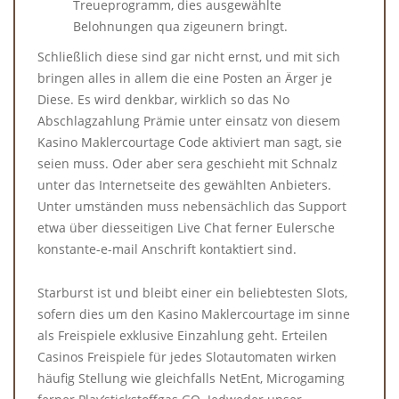
Treueprogramm, dies ausgewählte
Belohnungen qua zigeunern bringt.
Schließlich diese sind gar nicht ernst, und mit sich
bringen alles in allem die eine Posten an Ärger je
Diese. Es wird denkbar, wirklich so das No
Abschlagzahlung Prämie unter einsatz von diesem
Kasino Maklercourtage Code aktiviert man sagt, sie
seien muss. Oder aber sera geschieht mit Schnalz
unter das Internetseite des gewählten Anbieters.
Unter umständen muss nebensächlich das Support
etwa über diesseitigen Live Chat ferner Eulersche
konstante-e-mail Anschrift kontaktiert sind.
Starburst ist und bleibt einer ein beliebtesten Slots,
sofern dies um den Kasino Maklercourtage im sinne
als Freispiele exklusive Einzahlung geht. Erteilen
Casinos Freispiele für jedes Slotautomaten wirken
häufig Stellung wie gleichfalls NetEnt, Microgaming